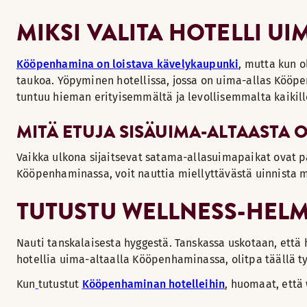
MIKSI VALITA HOTELLI 
Kööpenhamina on loistava kävelykaupunki
, mutta kun o
taukoa. Yöpyminen hotellissa, jossa on uima-allas Kööpe
tuntuu hieman erityisemmältä ja levollisemmalta kaikill
MITÄ ETUJA SISÄUIMA-ALTAASTA 
Vaikka ulkona sijaitsevat satama-allasuimapaikat ovat pai
Kööpenhaminassa, voit nauttia miellyttävästä uinnista m
TUTUSTU WELLNESS-HELM
Nauti tanskalaisesta hyggestä. Tanskassa uskotaan, että hyv
hotellia uima-altaalla Kööpenhaminassa, olitpa täällä t
Kun
tutustut
Kööpenhaminan hotelleihin
, huomaat, että 