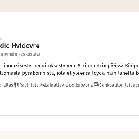
dic Hvidovre
aupungin keskustaan
erinomaisesta majoituksesta vain 8 kilometrin päässä Kööpe
tomasta pysäköinnistä, jota et yleensä löydä näin läheltä k
-allas
Ravintola
Lainattavia polkupyöriä
Sähköauton lataus