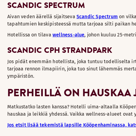
SCANDIC SPECTRUM
Aivan veden äärellä sijaitseva
Scandic Spectrum
on vilka
tapahtumien keskipisteessä mutta tarjoaa silti paikan h
Hotellissa on tilava
wellness-alue
, johon kuuluu 25-metr
SCANDIC CPH STRANDPARK
Jos pidät enemmän hotellista, joka tuntuu todelliselta ir
tarjoaa rennon ilmapiirin, joka tuo sinut lähemmäs mert
ympäristön.
PERHEILLÄ ON HAUSKAA 
Matkustatko lasten kanssa? Hotelli uima-altaalla Kööpe
hauskaa ja leikkiä yhdessä. Vaikka wellness-alueet ovat 
Jos etsit lisää tekemistä lapsille Kööpenhaminassa, ka