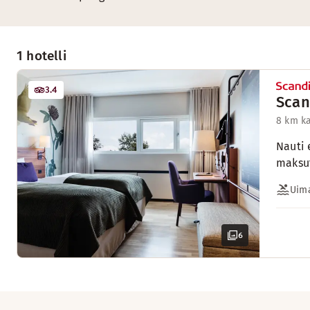
1 hotelli
3.4
Scan
8 km k
Nauti 
maksut
Uima
6