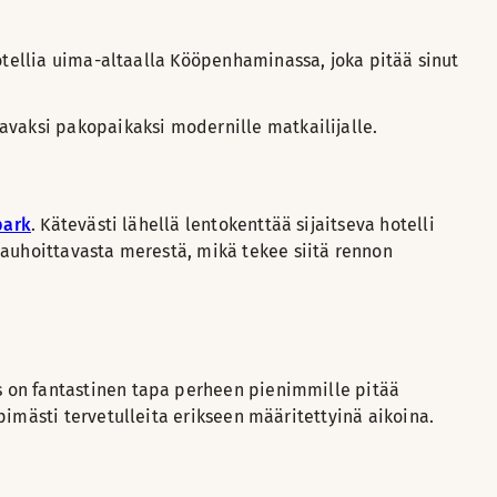
hotellia uima-altaalla Kööpenhaminassa, joka pitää sinut
avaksi pakopaikaksi modernille matkailijalle.
park
. Kätevästi lähellä lentokenttää sijaitseva hotelli
rauhoittavasta merestä, mikä tekee siitä rennon
s on fantastinen tapa perheen pienimmille pitää
pimästi tervetulleita erikseen määritettyinä aikoina.