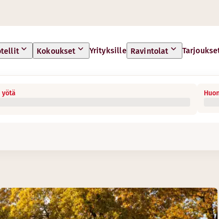
Yrityksille
Tarjoukse
tellit
Kokoukset
Ravintolat
 yötä
Huon