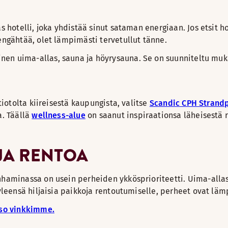
s hotelli, joka yhdistää sinut sataman energiaan. Jos etsit 
engähtää, olet lämpimästi tervetullut tänne.
inen uima-allas, sauna ja höyrysauna. Se on suunniteltu muk
tiotolta kiireisestä kaupungista, valitse
Scandic CPH Strand
a. Täällä
wellness-alue
on saanut inspiraationsa läheisestä 
JA RENTOA
nhaminassa on usein perheiden ykkösprioriteetti. Uima-alla
yleensä hiljaisia paikkoja rentoutumiselle, perheet ovat läm
tso vinkkimme.