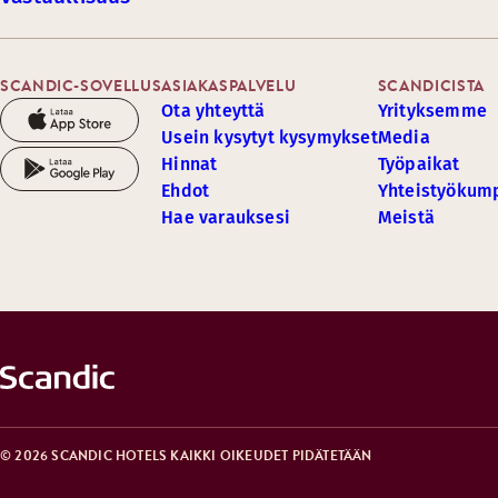
SCANDIC-SOVELLUS
ASIAKASPALVELU
SCANDICISTA
Ota yhteyttä
Yrityksemme
Usein kysytyt kysymykset
Media
Hinnat
Työpaikat
Ehdot
Yhteistyöku
Hae varauksesi
Meistä
© 2026 SCANDIC HOTELS KAIKKI OIKEUDET PIDÄTETÄÄN