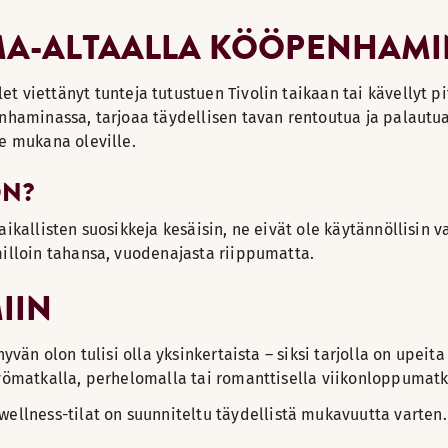
UIMA-ALTAALLA KÖÖPENHAM
let viettänyt tunteja tutustuen Tivolin taikaan tai kävellyt p
nhaminassa, tarjoaa täydellisen tavan rentoutua ja palautua
e mukana oleville.
ON?
kallisten suosikkeja kesäisin, ne eivät ole käytännöllisin v
illoin tahansa, vuodenajasta riippumatta.
IIN
än olon tulisi olla yksinkertaista – siksi tarjolla on upeita p
yömatkalla, perhelomalla tai romanttisella viikonloppumatk
wellness-tilat on suunniteltu täydellistä mukavuutta varten.