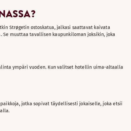
INASSA?
itkin Strøgetin ostoskatua, jalkasi saattavat kaivata
. Se muuttaa tavallisen kaupunkiloman joksikin, joka
alinta ympäri vuoden. Kun valitset hotellin uima-altaalla
aikkoja, jotka sopivat täydellisesti jokaiselle, joka etsii
alla.