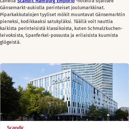
Lähellä
Scandic Hamburg Emporio
-hotellia sijaitsee
Gänsemarkt-aukiolla perinteiset joulumarkkinat.
Piparkakkutalojen tyyliset mökit muuntavat Gänsemarktin
pieneksi, kodikkaaksi satukyläksi. Täällä voit nauttia
kaikista perinteisistä klassikoista, kuten Schmalzkuchen-
leivoksista, Spanferkel-possusta ja erilaisista kuumista
glögeistä.