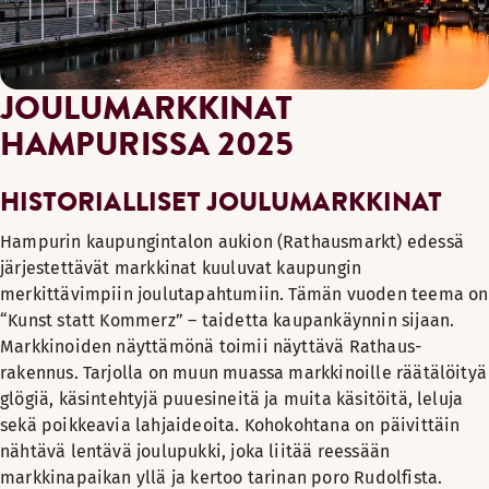
JOULUMARKKINAT
HAMPURISSA 2025
HISTORIALLISET JOULUMARKKINAT
Hampurin kaupungintalon aukion (Rathausmarkt) edessä
järjestettävät markkinat kuuluvat kaupungin
merkittävimpiin joulutapahtumiin. Tämän vuoden teema on
“Kunst statt Kommerz” – taidetta kaupankäynnin sijaan.
Markkinoiden näyttämönä toimii näyttävä Rathaus-
rakennus. Tarjolla on muun muassa markkinoille räätälöityä
glögiä, käsintehtyjä puuesineitä ja muita käsitöitä, leluja
sekä poikkeavia lahjaideoita. Kohokohtana on päivittäin
nähtävä lentävä joulupukki, joka liitää reessään
markkinapaikan yllä ja kertoo tarinan poro Rudolfista.