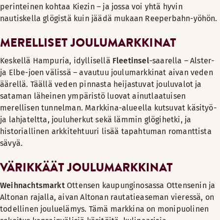
perinteinen kohtaa Kiezin – ja jossa voi yhtä hyvin
nautiskella glögistä kuin jäädä mukaan Reeperbahn-yöhön.
MERELLISET JOULUMARKKINAT
Keskellä Hampuria, idyllisellä
Fleetinsel
-saarella – Alster-
ja Elbe-joen välissä – avautuu joulumarkkinat aivan veden
äärellä. Täällä veden pinnasta heijastuvat jouluvalot ja
sataman läheinen ympäristö luovat ainutlaatuisen
merellisen tunnelman. Markkina-alueella kutsuvat käsityö-
ja lahjateltta, jouluherkut sekä lämmin glögihetki, ja
historiallinen arkkitehtuuri lisää tapahtuman romanttista
sävyä.
VÄRIKKÄÄT JOULUMARKKINAT
Weihnachtsmarkt
Ottensen kaupunginosassa Ottensenin ja
Altonan rajalla, aivan Altonan rautatieaseman vieressä, on
todellinen jouluelämys. Tämä markkina on monipuolinen