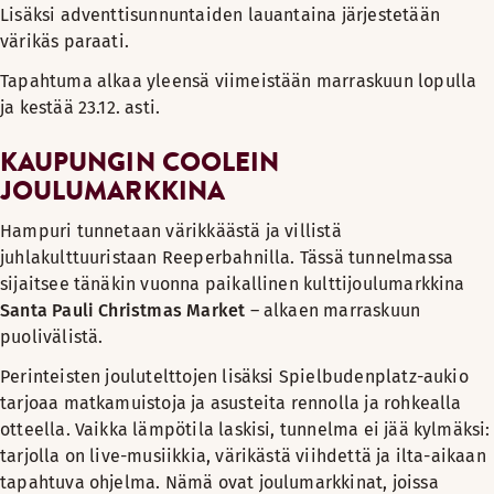
Lisäksi adventtisunnuntaiden lauantaina järjestetään
värikäs paraati.
Tapahtuma alkaa yleensä viimeistään marraskuun lopulla
ja kestää 23.12. asti.
KAUPUNGIN COOLEIN
JOULUMARKKINA
Hampuri tunnetaan värikkäästä ja villistä
juhlakulttuuristaan Reeperbahnilla. Tässä tunnelmassa
sijaitsee tänäkin vuonna paikallinen kulttijoulumarkkina
Santa Pauli Christmas Market
– alkaen marraskuun
puolivälistä.
Perinteisten joulutelttojen lisäksi Spielbudenplatz-aukio
tarjoaa matkamuistoja ja asusteita rennolla ja rohkealla
otteella. Vaikka lämpötila laskisi, tunnelma ei jää kylmäksi:
tarjolla on live-musiikkia, värikästä viihdettä ja ilta-aikaan
tapahtuva ohjelma. Nämä ovat joulumarkkinat, joissa