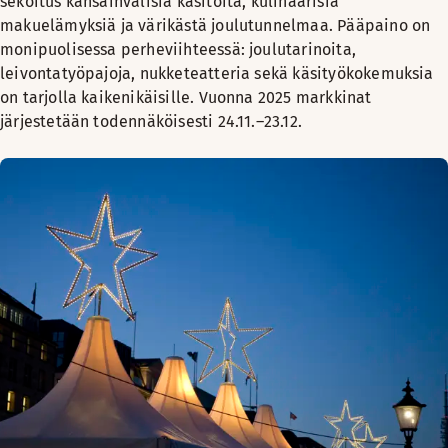
sekoitus kansainvälisiä käsitöitä, kulinaarisia
makuelämyksiä ja värikästä joulutunnelmaa. Pääpaino on
monipuolisessa perheviihteessä: joulutarinoita,
leivontatyöpajoja, nukketeatteria sekä käsityökokemuksia
on tarjolla kaikenikäisille. Vuonna 2025 markkinat
järjestetään todennäköisesti 24.11.–23.12.