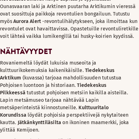
Ounasvaaran laki ja Arktinen puutarha Arktikumin vieressä
ovat suosittuja paikkoja revontulien bongailuun. Tutustu
myös
Aurora Alert
-revontulihälytykseen, joka ilmoittaa kun
revontulet ovat havaittavissa. Opastetuille revontuliretkille
voit lähteä vaikka lumikengillä tai husky-koirien kyydissä.
NÄHTÄVYYDET
Rovaniemeltä löydät lukuisia museoita ja
kulttuurikokemuksia kaikenikäisille.
Tiedekeskus
Arktikum
(kuvassa) tarjoaa mahdollisuuden tutustua
Pohjoisen luontoon ja historiaan.
Tiedekeskus
Pilkkeessä
tutustut pohjoisen metsiin kaikilla aisteilla.
Lapin metsämuseo tarjoaa nähtävää Lapin
metsäperinteistä kiinnostuneille.
Kulttuuritalo
Korundissa
löydät pohjoisia perspektiivejä nykytaiteen
kautta.
Jätkänkynttiläsilta
on ikoninen maamerkki, joka
ylittää Kemijoen.