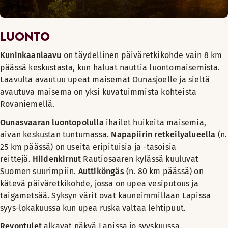
LUONTO
Kuninkaanlaavu
on täydellinen päiväretkikohde vain 8 km
päässä keskustasta, kun haluat nauttia luontomaisemista.
Laavulta avautuu upeat maisemat Ounasjoelle ja sieltä
avautuva maisema on yksi kuvatuimmista kohteista
Rovaniemellä.
Ounasvaaran luontopolulla
ihailet huikeita maisemia,
aivan keskustan tuntumassa.
Napapiirin retkeilyalueella
(n.
25 km päässä) on useita eripituisia ja -tasoisia
reittejä.
Hiidenkirnut
Rautiosaaren kylässä kuuluvat
Suomen suurimpiin.
Auttiköngäs
(n. 80 km päässä) on
kätevä päiväretkikohde, jossa on upea vesiputous ja
taigametsää. Syksyn värit ovat kauneimmillaan Lapissa
syys-lokakuussa kun upea ruska valtaa lehtipuut.
Revontulet
alkavat näkyä Lapissa jo syyskuussa.