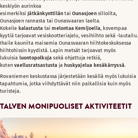
keskiyön aurinkoa
esimerkiksi
Jätkänkynttilän
tai
Ounasjoen
silloilta,
Ounasjoen rannasta tai Ounasvaaran laelta.
Kokeile
kalastusta
tai
melontaa Kemijoella
, kovempaa
kyytiä tarjoavat vesiskootteriajelu, vesihiihto sekä -lautailu.
Ihaile kauniita maisemia Ounasvaaran hiihtokeskuksessa
hiihtohissin kyydistä. Lapin metsät tarjoavat myös
lukuisia
luontopolkuja
sekä ohjattuja retkiä,
kuten
vaellusratsastusta
ja
huskyajelua kesäkärryssä
.
Rovaniemen keskustassa järjestetään kesällä myös lukuisia
tapahtumia, jotka viihdyttävät niin paikallisia kuin myös
turisteja.
TALVEN MONIPUOLISET AKTIVITEETIT