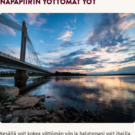
NAPAPIIRIN YÖTTÖMÄT YÖT
Kesällä voit kokea yöttömän yön ja halutessasi voit ihailla