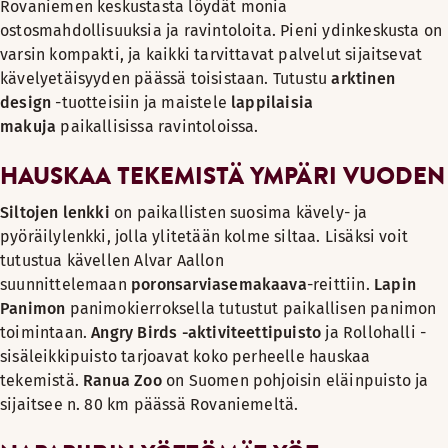
Rovaniemen keskustasta löydät monia
ostosmahdollisuuksia ja ravintoloita. Pieni ydinkeskusta on
varsin kompakti, ja kaikki tarvittavat palvelut sijaitsevat
kävelyetäisyyden päässä toisistaan. Tutustu
arktinen
design
-tuotteisiin ja maistele
lappilaisia
makuja
paikallisissa ravintoloissa.
HAUSKAA TEKEMISTÄ YMPÄRI VUODEN
Siltojen lenkki
on paikallisten suosima kävely- ja
pyöräilylenkki, jolla ylitetään kolme siltaa. Lisäksi voit
tutustua kävellen Alvar Aallon
suunnittelemaan
poronsarviasemakaava
-reittiin.
Lapin
Panimon
panimokierroksella tutustut paikallisen panimon
toimintaan.
Angry Birds -aktiviteettipuisto
ja Rollohalli -
sisäleikkipuisto tarjoavat koko perheelle hauskaa
tekemistä.
Ranua Zoo
on Suomen pohjoisin eläinpuisto ja
sijaitsee n. 80 km päässä Rovaniemeltä.