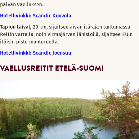
päivän vaelluksen.
Hotellivinkki: Scandic Kouvola
Tapion taival
, 20 km, sijaitsee aivan itärajan tuntumassa.
Reitin varrella, noin Virmajärven lähistöllä, sijaitsee EU:n
itäisin piste mantereella.
Hotellivinkki: Scandic Joensuu
VAELLUSREITIT ETELÄ-SUOMI