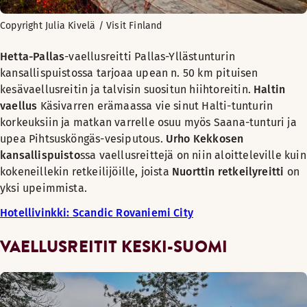
Copyright Julia Kivelä / Visit Finland
Hetta-Pallas
-vaellusreitti Pallas-Yllästunturin
kansallispuistossa tarjoaa upean n. 50 km pituisen
kesävaellusreitin ja talvisin suositun hiihtoreitin.
Haltin
vaellus
Käsivarren erämaassa vie sinut Halti-tunturin
korkeuksiin ja matkan varrelle osuu myös Saana-tunturi ja
upea Pihtsusköngäs-vesiputous.
Urho Kekkosen
kansallispuisto
ssa vaellusreittejä on niin aloitteleville kuin
kokeneillekin retkeilijöille, joista
Nuorttin retkeilyreitti
on
yksi upeimmista.
Hotellivinkki: Scandic Rovaniemi City
VAELLUSREITIT KESKI-SUOMI