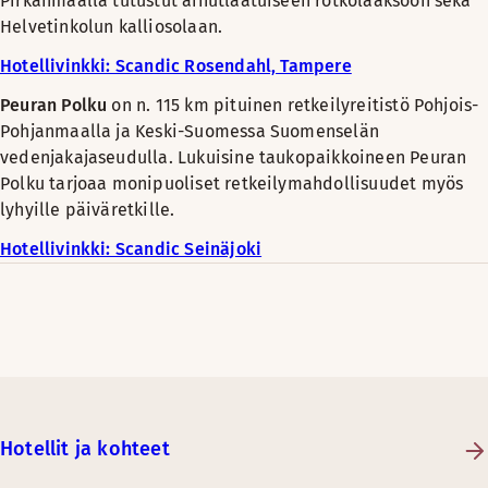
Pirkanmaalla tutustut ainutlaatuiseen rotkolaaksoon sekä
Helvetinkolun kalliosolaan.
Hotellivinkki: Scandic Rosendahl, Tampere
Peuran Polku
on n. 115 km pituinen retkeilyreitistö Pohjois-
Pohjanmaalla ja Keski-Suomessa Suomenselän
vedenjakajaseudulla. Lukuisine taukopaikkoineen Peuran
Polku tarjoaa monipuoliset retkeilymahdollisuudet myös
lyhyille päiväretkille.
Hotellivinkki: Scandic Seinäjoki
Hotellit ja kohteet