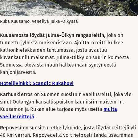
Ruka Kuusamo, veneilyä Julka-Ölkyssä
Kuusamosta löydät Julma-Ölkyn rengasreitin
, joka on
tunnettu jylhistä maisemistaan. Ajoittain reitti kulkee
kallionkielekkeiden tuntumassa, josta avautuu
kuvankauniit maisemat. Julma-Ölkky on suurin kolmesta
Suomessa olevasta maan halkeamaan syntyneestä
kanjonijärvestä.
Hotellivinkki: Scandic Rukahovi
Karhunkierros
on Suomen suosituin vaellusreitti, joka vie
sinut Oulangan kansallispuiston kauniisiin maisemiin.
Kuusamon ja Rukan alue tarjoaa myös useita
muita
vaellusreittejä
.
Repovesi
on suosittu retkeilykohde, josta löydät reittejä yli
40 km verran. Repovedellä voit helposti tehdä useamman