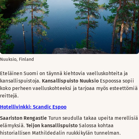
Nuuksio, Finland
Eteläinen Suomi on täynnä kiehtovia vaelluskohteita ja
kansallispuistoja.
Kansallispuisto Nuuksio
Espoossa sopii
koko perheen vaelluskohteeksi ja tarjoaa myös esteettömiä
reittejä.
Hotellivinkki: Scandic Espoo
Saariston Rengastie
Turun seudulla takaa upeita merellisiä
elämyksiä.
Teijon kansallispuisto
Salossa kohtaa
historiallisen Mathildedalin ruukkikylän tunnelman.