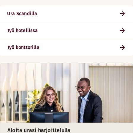
Ura Scandilla
Työ hotellissa
Työ konttorilla
Aloita urasi harjoittelulla