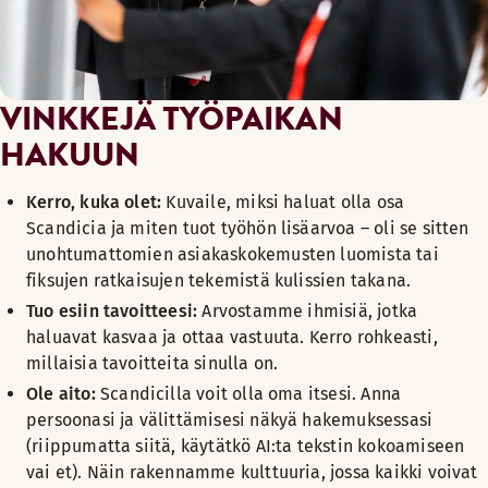
Arvopohjainen oppimiskulttuuri, joka kannustaa uteliai
TYÖTÄ YLI RAJOJEN JA ROOLIEN
Kansainvälinen näkökulma kollegoiden ja vieraiden kaut
VINKKEJÄ TYÖPAIKAN
Mahdollisuus työskennellä eri rooleissa ja eri paikoissa
HAKUUN
Lämmin ilmapiiri, jossa työskentely ystävien kanssa tunt
Kerro, kuka olet
:
Kuvaile, miksi haluat olla osa
Scandicia ja miten tuot työhön lisäarvoa – oli se sitten
unohtumattomien asiakaskokemusten luomista tai
fiksujen ratkaisujen tekemistä kulissien takana.
Tuo esiin tavoitteesi
:
Arvostamme ihmisiä, jotka
haluavat kasvaa ja ottaa vastuuta. Kerro rohkeasti,
millaisia tavoitteita sinulla on.
Ole aito
:
Scandicilla voit olla oma itsesi. Anna
persoonasi ja välittämisesi näkyä hakemuksessasi
(riippumatta siitä, käytätkö AI:ta tekstin kokoamiseen
vai et). Näin rakennamme kulttuuria, jossa kaikki voivat