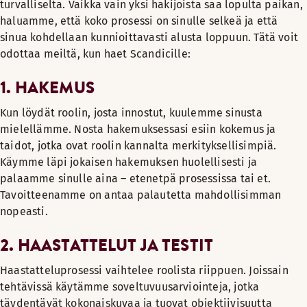
turvalliselta. Vaikka vain yksi hakijoista saa lopulta paikan,
haluamme, että koko prosessi on sinulle selkeä ja että
sinua kohdellaan kunnioittavasti alusta loppuun. Tätä voit
odottaa meiltä, kun haet Scandicille:
1. HAKEMUS
Kun löydät roolin, josta innostut, kuulemme sinusta
mielellämme. Nosta hakemuksessasi esiin kokemus ja
taidot, jotka ovat roolin kannalta merkityksellisimpiä.
Käymme läpi jokaisen hakemuksen huolellisesti ja
palaamme sinulle aina – etenetpä prosessissa tai et.
Tavoitteenamme on antaa palautetta mahdollisimman
nopeasti.
2. HAASTATTELUT JA TESTIT
Haastatteluprosessi vaihtelee roolista riippuen. Joissain
tehtävissä käytämme soveltuvuusarviointeja, jotka
täydentävät kokonaiskuvaa ja tuovat objektiivisuutta