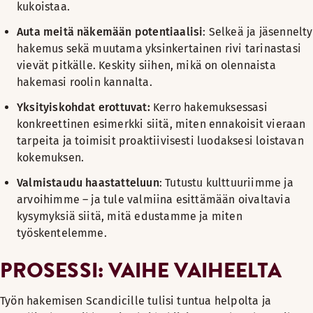
kukoistaa.
Auta meitä näkemään potentiaalisi
:
Selkeä ja jäsennelty
hakemus sekä muutama yksinkertainen rivi tarinastasi
vievät pitkälle. Keskity siihen, mikä on olennaista
hakemasi roolin kannalta.
Yksityiskohdat erottuvat
:
Kerro hakemuksessasi
konkreettinen esimerkki siitä, miten ennakoisit vieraan
tarpeita ja toimisit proaktiivisesti luodaksesi loistavan
kokemuksen.
Valmistaudu haastatteluun
:
Tutustu kulttuuriimme ja
arvoihimme – ja tule valmiina esittämään oivaltavia
kysymyksiä siitä, mitä edustamme ja miten
työskentelemme.
PROSESSI: VAIHE VAIHEELTA
Työn hakemisen Scandicille tulisi tuntua helpolta ja