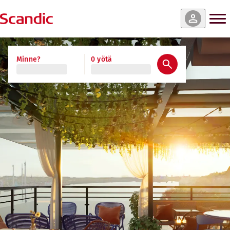
Minne?
0 yötä