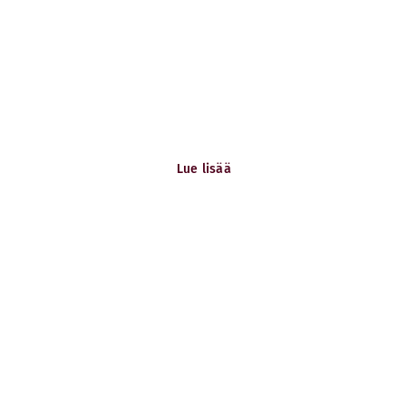
Tiesitkö?
Vastuullisuus
Jo yli 96 % hotelleistamme on Joutsenmerkittyjä.
Lue lisää
Tervetuloa!
Työ Scandicissa