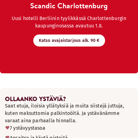
Scandic Charlottenburg
Uusi hotelli Berliinin tyylikkässä Charlottenburgin
kaupunginosassa avautuu 1.8.
Katso avajaistarjous alk. 90 €
OLLAANKO YSTÄVIÄ?
Saat etuja, iloisia yllätyksiä ja muita siistejä juttuja,
kuten maksuttomia palkintoöitä. Ja ystävänämme
varaat aina parhaalla hinnalla.
7 ystävyystasoa
Ansaitse ja käytä pisteitä