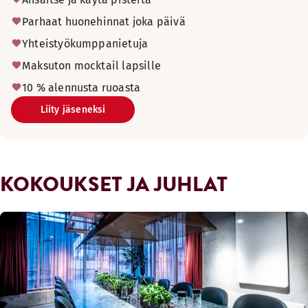
Parhaat huonehinnat joka päivä
Yhteistyökumppanietuja
Maksuton mocktail lapsille
10 % alennusta ruoasta
Liity jäseneksi
KOKOUKSET JA JUHLAT