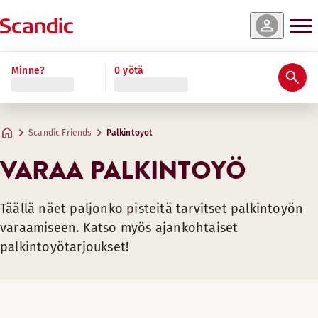
Minne?
0 yötä
Palkintoyötarjoukset
Scandic Friends
Palkintoyot
Tarjoushintaiset palkintoyöt voi maksaa ainoastaan pisteillä
VARAA PALKINTOYÖ
PALKINTOYÖTARJOUKSET SUOMESSA
ELOKUU
Täällä näet paljonko pisteitä tarvitset palkintoyön
varaamiseen. Katso myös ajankohtaiset
palkintoyötarjoukset!
Hotelli
Pisteet
Marski by Scandic
40 000
50 0