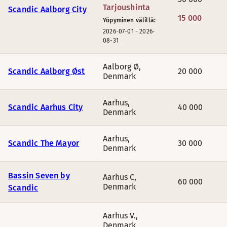
PALKINTOYÖTARJOUKSET NORJASSA
Tarjoushinta
Scandic Aalborg City
15 000
Yöpyminen välillä:
ELOKUU
2026-07-01
-
2026-
08-31
Hotelli
Pistee
Aalborg Ø
,
Scandic Aalborg Øst
20 000
Denmark
Scandic Ambassadeur Drammen
12 500
Aarhus
,
Scandic Aarhus City
40 000
Denmark
Scandic Stavanger Forus
14 00
Aarhus
,
Scandic The Mayor
30 000
Denmark
Scandic Kirkenes,
Kirkkoniemi
15 00
Bassin Seven by
Aarhus C
,
Scandic Hafjell,
Lillehammer
15 00
60 000
Denmark
Scandic
Scandic Havet,
Bodø
15 00
Aarhus V.
,
Denmark