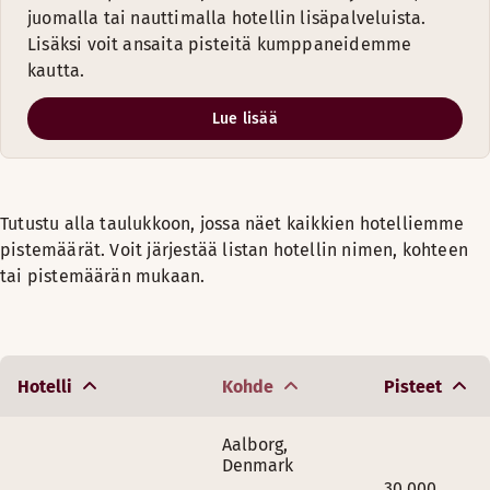
PALKINTOYÖTARJOUKSET TANSKASSA
juomalla tai nauttimalla hotellin lisäpalveluista.
Lisäksi voit ansaita pisteitä kumppaneidemme
ELOKUU
kautta.
Lue lisää
Hotelli
Pisteet
Scandic Olympic
, Esbjerg
12 500
25 
Tutustu alla taulukkoon, jossa näet kaikkien hotelliemme
Scandic Opus
, Horsens
10 000
20
pistemäärät. Voit järjestää listan hotellin nimen, kohteen
tai pistemäärän mukaan.
Scandic Regina
, Herning
10 000
20
Scandic Aarhus Vest
10 000
20
Hotelli
Kohde
Pisteet
Scandic Aalborg City
15 000
30 
Aalborg
,
Denmark
30 000