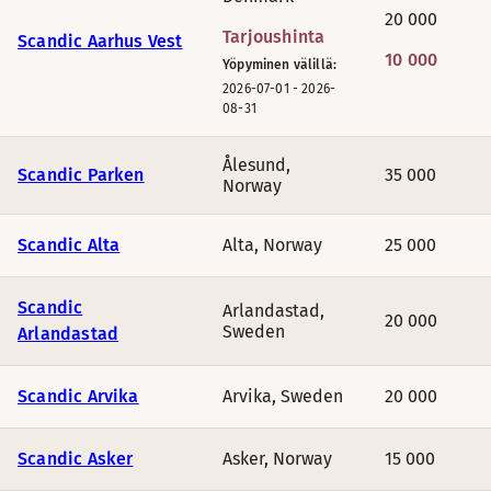
20 000
Scandic Sørlandet,
Kristiansand
17 500
Tarjoushinta
Scandic Aarhus Vest
10 000
Yöpyminen välillä:
Scandic Holmenkollen Park,
Oslo
24 00
2026-07-01
-
2026-
08-31
Scandic Bakklandet,
Trondheim
24 50
Ålesund
,
Scandic Parken
35 000
Norway
Scandic Alta
Alta
,
Norway
25 000
Kaikki palkintoyöpistemäärät
Scandic
Arlandastad
,
20 000
Sweden
Arlandastad
Scandic Arvika
Arvika
,
Sweden
20 000
Scandic Asker
Asker
,
Norway
15 000