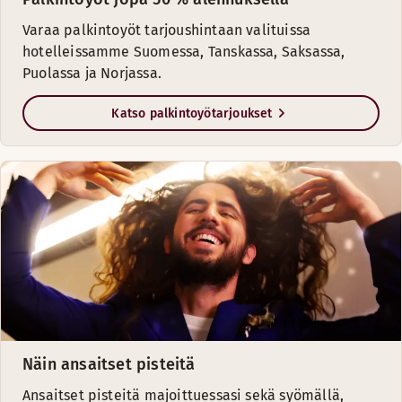
Varaa palkintoyöt tarjoushintaan valituissa
PALKINTOYÖTARJOUKSET SAKSASSA JA
hotelleissamme Suomessa, Tanskassa, Saksassa,
Puolassa ja Norjassa.
ELOKUU
Katso palkintoyötarjoukset
Hotelli
Pistee
Scandic Berlin Kurfürstendamm
20 000
Scandic Frankfurt Hafenpark
20 000
Scandic Stuttgart Europaviertel
20 000
Scandic Wroclaw
12 500
Näin ansaitset pisteitä
Ansaitset pisteitä majoittuessasi sekä syömällä,