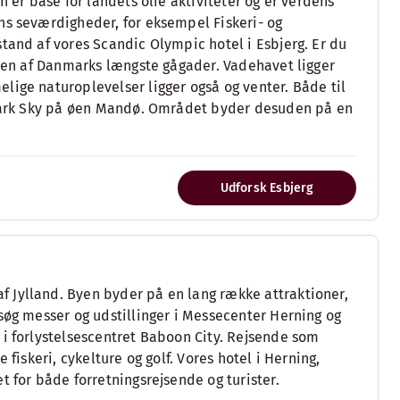
n er base for landets olie aktiviteter og er verdens
ns seværdigheder, for eksempel Fiskeri- og
tand af vores Scandic Olympic hotel i Esbjerg. Er du
r en af Danmarks længste gågader. Vadehavet ligger
lige naturoplevelser ligger også og venter. Både til
v Dark Sky på øen Mandø. Området byder desuden på en
Udforsk Esbjerg
 Jylland. Byen byder på en lang række attraktioner,
søg messer og udstillinger i Messecenter Herning og
 i forlystelsescentret Baboon City. Rejsende som
fiskeri, cykelture og golf. Vores hotel i Herning,
t for både forretningsrejsende og turister.