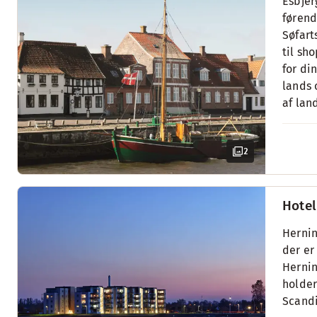
Esbjer
førend
Søfart
til sh
for di
lands 
af lan
2
Hotel
Hernin
der er
Hernin
holder
Scandi