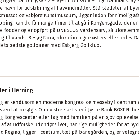
g ligger på den jyske vestkyst i det sydvestlige Danmark. Bye
e havn for udskibning af havvindmøller. Størstedelen af bye
smusset og Esbjerg Kunstmuseum, ligger inden for rimelig afs
opping, kan du få mange timer til at gå i Kongensgade, der e
ne fødder og er opført på UNESCOS verdensarv, så uforglemme
og til vands. Besøg Fanø, pluk dine egne østers eller ople
dets bedste golfbaner med Esbjerg Golfklub.
ler i Herning
g er kendt som en moderne kongres- og messeby i centrum af
 værd at besøge. Oplev store artister i Jyske Bank BOXEN, be
g Kongrescenter eller tag med familien på en sjov oplevelse
 af at udforske udendørslivet, har rige muligheder for at nyde 
c Regina, ligger i centrum, tæt på banegården, og er velegne