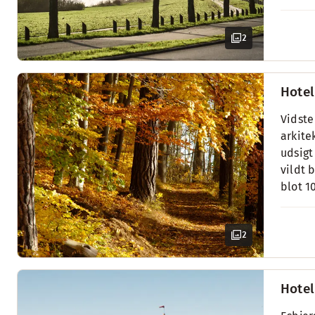
2
Hotel
Vidste
arkite
udsigt
vildt 
blot 1
2
Hotel