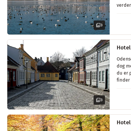
verden
3
Hotel
Odense
dog me
du er 
finder
3
Hotel