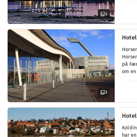
3
Hotel
Horsen
Horsen
på Fæn
om en 
3
Hotel
Koldin
har en