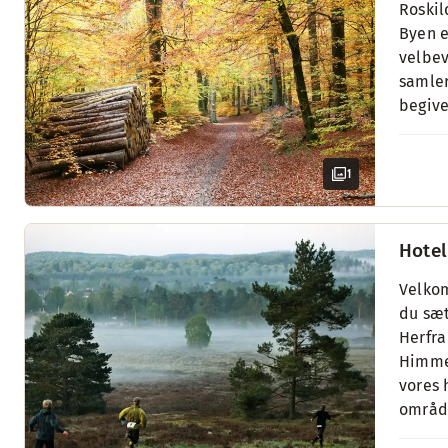
Roskil
Byen e
velbev
samler
begive
1
Hotel
Velkom
du sæt
Herfra
Himmel
vores 
områd