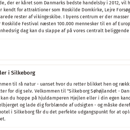
de, der er kåret som Danmarks bedste handelsby i 2012, vil 
r kendt for attraktioner som Roskilde Domkirke, Lejre Fors
arede rester af vikingeskibe. I byens centrum er der masser 
 Roskilde Festival næsten 100.000 mennesker til en af Euro
nhedsrig dag kan du slappe af på vores centralt beliggende 
ler i Silkeborg
men til rå natur - uanset hvor du retter blikket hen og ræ
ter for dig selv. Velkommen til "Silkeborg Søhøjlandet - Da
 kan du hoppe på hjuldamperen Hjejlen eller i din egen kano
bjerget og lade dig forblænde af udsigten - og måske deref
hotel i Silkeborg får du det perfekte udgangspunkt for at opl
et.