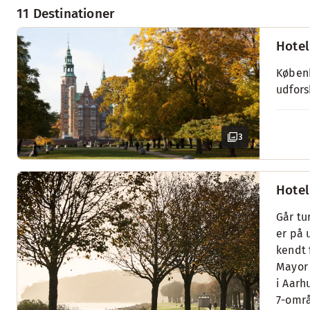
11 Destinationer
Hotel
Københ
udfors
3
Hotel
Går tu
er på u
kendt 
Mayor 
i Aarh
7-områ