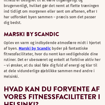
fitness er designet til at være tilgængeligt og
brugervenligt, hvilket gør det nemt at flette træningen
ind tidligt om morgenen eller sent om aftenen, efter I
har udforsket byen sammen – præcis som det passer
dig bedst.
MARSKI BY SCANDIC
Oplev en varm og indbydende atmosfære midt i hjertet
af byen.
Marski by Scandic
byder på fantastiske
fitnessfaciliteter, hvor du nemt kan vedligeholde dine
rutiner. Det er ubesværet og enkelt at forblive aktiv her
– vi ønsker, at du skal føle dig fuld af energi og klar til
at dele vidunderlige øjeblikke sammen med andre i
Helsinki.
HVAD KAN DU FORVENTE AF
VORES FITNESSFACILITETER I
HELSINKI?