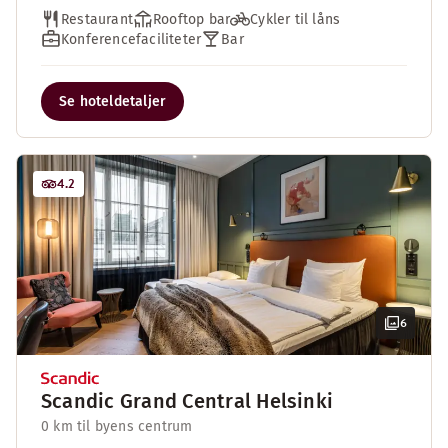
Restaurant
Rooftop bar
Cykler til låns
Konferencefaciliteter
Bar
Se hoteldetaljer
4.2
6
Scandic Grand Central Helsinki
0 km til byens centrum