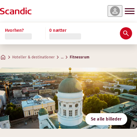
Hvorhen?
0 nætter
Hoteller & destinationer
…
Fitnessrum
Se alle billeder