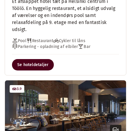
Et afslappet hotel tæt på Helsinki centrum i
Töölö. En hyggelig restaurant, et alsidigt udvalg
af værelser og en indendørs pool samt
relaxafdeling på 9. etage med en fantastisk
udsigt.
Pool
Restaurant
Cykler til låns
Parkering - opladning af elbiler
Bar
Se hoteldetaljer
3.9
6