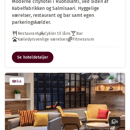
Moderne cityhotel i Ruoholahti, ved siden af
Kabelfabrikken og Salmisaari. Hyggelige
værelser, restaurant og bar samt egen
parkeringskælder.
Restaurant
Cykler til låns
Bar
Kæledyrsvenlige værelser
Fitnessrum
Se hoteldetaljer
3.6
6