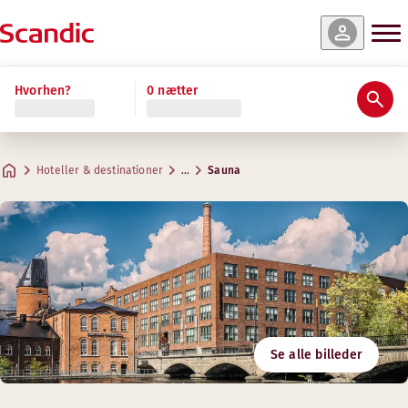
Hvorhen?
0 nætter
Hoteller & destinationer
…
Sauna
Se alle billeder