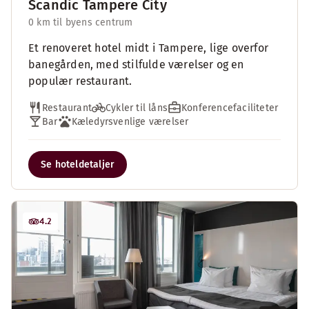
Scandic Tampere City
0 km til byens centrum
Et renoveret hotel midt i Tampere, lige overfor
banegården, med stilfulde værelser og en
populær restaurant.
Restaurant
Cykler til låns
Konferencefaciliteter
Bar
Kæledyrsvenlige værelser
Se hoteldetaljer
4.2