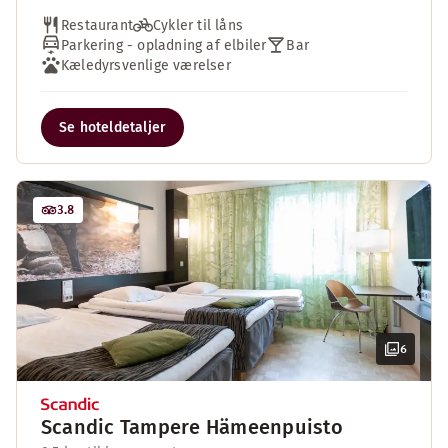
Restaurant
Cykler til låns
Parkering - opladning af elbiler
Bar
Kæledyrsvenlige værelser
Se hoteldetaljer
3.8
6
Scandic Tampere Hämeenpuisto