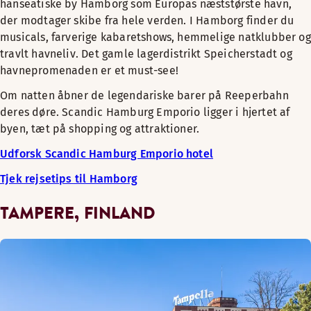
hanseatiske by Hamborg som Europas næststørste havn,
der modtager skibe fra hele verden. I Hamborg finder du
musicals, farverige kabaretshows, hemmelige natklubber og
travlt havneliv. Det gamle lagerdistrikt Speicherstadt og
havnepromenaden er et must-see!
Om natten åbner de legendariske barer på Reeperbahn
deres døre. Scandic Hamburg Emporio ligger i hjertet af
byen, tæt på shopping og attraktioner.
Udforsk Scandic Hamburg Emporio hotel
Tjek rejsetips til Hamborg
TAMPERE, FINLAND