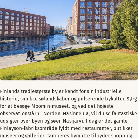
Finlands tredjestørste by er kendt for sin industrielle
historie, smukke sølandskaber og pulserende bykultur. Sørg
for at besøge Moomin-museet, og ved det højeste
observationstårn i Norden, Näsinneula, vil du se fantastiske
udsigter over byen og søen Näsijärvi. I dag er det gamle
Finlayson-fabriksområde fyldt med restauranter, butikker,
museer og gallerier. Tamperes bymidte tilbyder shopping