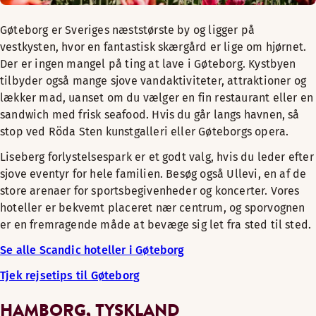
Gøteborg er Sveriges næststørste by og ligger på
vestkysten, hvor en fantastisk skærgård er lige om hjørnet.
Der er ingen mangel på ting at lave i Gøteborg. Kystbyen
tilbyder også mange sjove vandaktiviteter, attraktioner og
lækker mad, uanset om du vælger en fin restaurant eller en
sandwich med frisk seafood. Hvis du går langs havnen, så
stop ved Röda Sten kunstgalleri eller Gøteborgs opera.
Liseberg forlystelsespark er et godt valg, hvis du leder efter
sjove eventyr for hele familien. Besøg også Ullevi, en af de
store arenaer for sportsbegivenheder og koncerter. Vores
hoteller er bekvemt placeret nær centrum, og sporvognen
er en fremragende måde at bevæge sig let fra sted til sted.
Se alle Scandic hoteller i Gøteborg
Tjek rejsetips til Gøteborg
HAMBORG, TYSKLAND