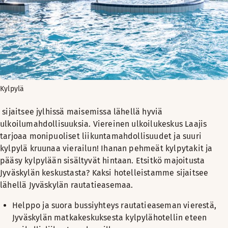
Kylpylä
sijaitsee jylhissä maisemissa lähellä hyviä
ulkoilumahdollisuuksia. Viereinen ulkoilukeskus Laajis
tarjoaa monipuoliset liikuntamahdollisuudet ja suuri
kylpylä kruunaa vierailun! Ihanan pehmeät kylpytakit ja
pääsy kylpylään sisältyvät hintaan. Etsitkö majoitusta
Jyväskylän keskustasta? Kaksi hotelleistamme sijaitsee
lähellä Jyväskylän rautatieasemaa.
Helppo ja suora bussiyhteys rautatieaseman vierestä,
Jyväskylän matkakeskuksesta kylpylähotellin eteen