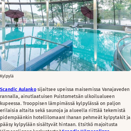
Kylpylä
Scandic Aulanko
sijaitsee upeissa maisemissa Vanajaveden
rannalla, ainutlaatuisen Puistometsän ulkoilualueen
kupeessa. Trooppisen lämpimässä kylpylässä on paljon
erilaisia altaita sekä saunoja ja alueella riittää tekemistä
pidempäänkin hotellilomaan! Ihanan pehmeät kylpytakit ja
pääsy kylpylään sisältyvät hintaan. Etsitkö majoitusta