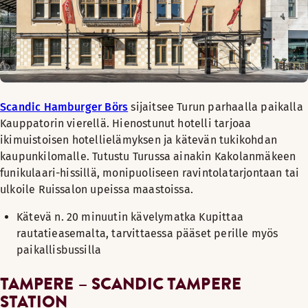
Scandic Hamburger Börs
sijaitsee Turun parhaalla paikalla
Kauppatorin vierellä. Hienostunut hotelli tarjoaa
ikimuistoisen hotellielämyksen ja kätevän tukikohdan
kaupunkilomalle. Tutustu Turussa ainakin Kakolanmäkeen
funikulaari-hissillä, monipuoliseen ravintolatarjontaan tai
ulkoile Ruissalon upeissa maastoissa.
Kätevä n. 20 minuutin kävelymatka Kupittaa
rautatieasemalta, tarvittaessa pääset perille myös
paikallisbussilla
TAMPERE – SCANDIC TAMPERE
STATION