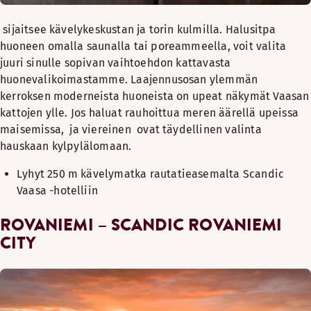
sijaitsee kävelykeskustan ja torin kulmilla. Halusitpa
huoneen omalla saunalla tai poreammeella, voit valita
juuri sinulle sopivan vaihtoehdon kattavasta
huonevalikoimastamme. Laajennusosan ylemmän
kerroksen moderneista huoneista on upeat näkymät Vaasan
kattojen ylle. Jos haluat rauhoittua meren äärellä upeissa
maisemissa, ja viereinen ovat täydellinen valinta
hauskaan kylpylälomaan.
Lyhyt 250 m kävelymatka rautatieasemalta Scandic
Vaasa -hotelliin
ROVANIEMI – SCANDIC ROVANIEMI
CITY