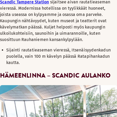
Scandic Tampere Station
sijaitsee aivan rautatieaseman
vieressä. Modernissa hotellissa on tyylikkäät huoneet,
joista useassa on kylpyamme ja osassa oma parveke.
Kaupungin nähtävyydet, kuten museot ja teatterit ovat
kävelymatkan päässä. Kuljet helposti myös kaupungin
ulkoilukohteisiin, saunoihin ja uimarannoille, kuten
suosittuun Rauhaniemen kansankylpylään.
Sijainti rautatieaseman vieressä, Itsenäisyydenkadun
puolella, vain 100 m kävelyn päässä Ratapihankadun
kautta.
HÄMEENLINNA – SCANDIC AULANKO