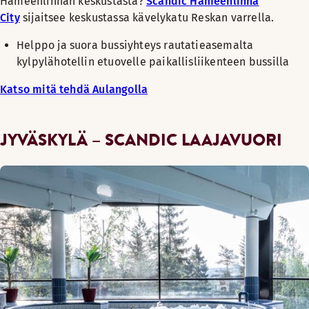
Hämeenlinnan keskustasta?
Scandic Hämeenlinna
City
sijaitsee keskustassa kävelykatu Reskan varrella.
Helppo ja suora bussiyhteys rautatieasemalta
kylpylähotellin etuovelle paikallisliikenteen bussilla
Katso mitä tehdä Aulangolla
JYVÄSKYLÄ – SCANDIC LAAJAVUORI