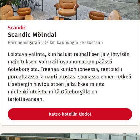
Scandic Mölndal
Barnhemsgatan 23
7 km kaupungin keskustaan
Loistava valinta, kun haluat rauhallisen ja viihtyisän
majoituksen. Vain raitiovaunumatkan päässä
Göteborgista. Treenaa kuntohuoneessa, rentoudu
porealtaassa ja nauti olostasi saunassa ennen retkeä
Lisebergin huvipuistoon ja kaikkea muuta
mielenkiintoista, mitä Göteborgilla on
tarjottavanaan.
Katso hotellin tiedot