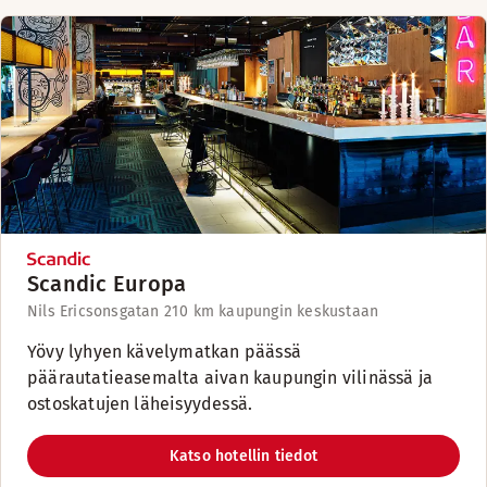
Scandic Europa
Nils Ericsonsgatan 21
0 km kaupungin keskustaan
Yövy lyhyen kävelymatkan päässä
päärautatieasemalta aivan kaupungin vilinässä ja
ostoskatujen läheisyydessä.
Katso hotellin tiedot