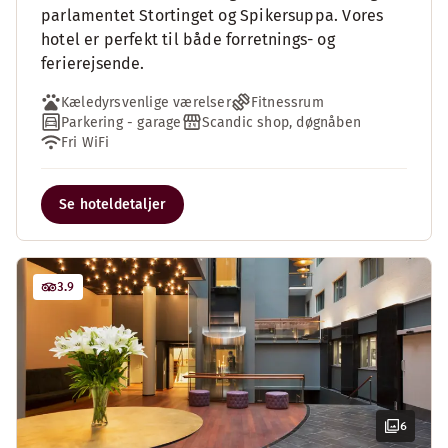
parlamentet Stortinget og Spikersuppa. Vores
hotel er perfekt til både forretnings- og
ferierejsende.
Kæledyrsvenlige værelser
Fitnessrum
Parkering - garage
Scandic shop, døgnåben
Fri WiFi
Se hoteldetaljer
3.9
6