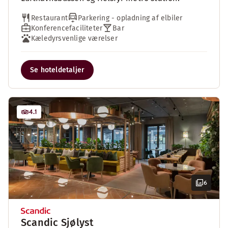
Restaurant
Parkering - opladning af elbiler
Konferencefaciliteter
Bar
Kæledyrsvenlige værelser
Se hoteldetaljer
4.1
6
Scandic Sjølyst