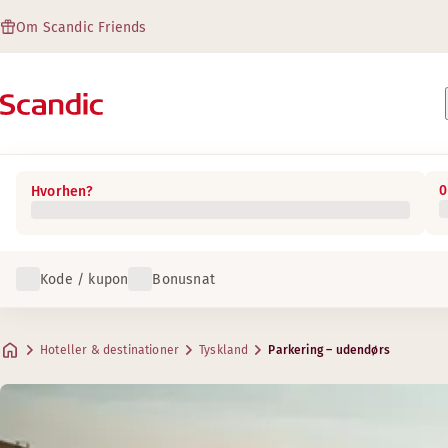
Om Scandic Friends
0
Hvorhen?
Kode / kupon
Bonusnat
Hoteller & destinationer
Tyskland
Parkering – udendørs