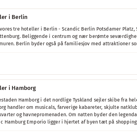
ler i Berlin
vores tre hoteller i Berlin - Scandic Berlin Potsdamer Plat
ttenburg. Beliggende i centrum og nær berømte seværdighed
muren. Berlin byder også på familiesjov med attraktioner s
ler i Hamborg
estaden Hamborg i det nordlige Tyskland sejler skibe fra hel
g handler om musicals, farverige kabareter, skjulte natklub
varter og havnepromenaden. Om natten byder den legendari
c Hamburg Emporio ligger i hjertet af byen tæt på shoppin