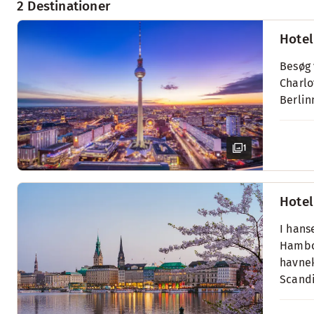
2 Destinationer
Hotel
Besøg 
Charlo
Berlin
1
Hotel
I hans
Hambor
havnek
Scandi