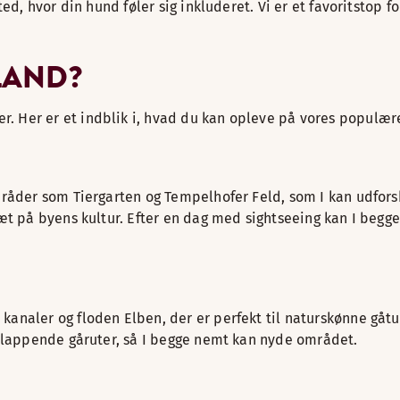
ted, hvor din hund føler sig inkluderet. Vi er et favoritstop
LAND?
 Her er et indblik i, hvad du kan opleve på vores populære
områder som Tiergarten og Tempelhofer Feld, som I kan udfo
 på byens kultur. Efter en dag med sightseeing kan I begge sl
analer og floden Elben, der er perfekt til naturskønne gåt
fslappende gåruter, så I begge nemt kan nyde området.