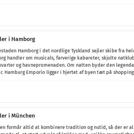
ler i Hamborg
estaden Hamborg i det nordlige Tyskland sejler skibe fra hel
g handler om musicals, farverige kabareter, skjulte natklub
varter og havnepromenaden. Om natten byder den legendari
c Hamburg Emporio ligger i hjertet af byen tæt på shoppin
ler i München
n formår altid at kombinere tradition og nutid, så der er al