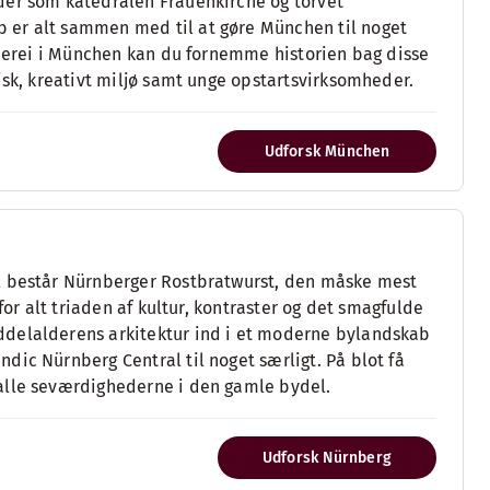
der som katedralen Frauenkirche og torvet
 er alt sammen med til at gøre München til noget
acherei i München kan du fornemme historien bag disse
isk, kreativt miljø samt unge opstartsvirksomheder.
Udforsk München
el består Nürnberger Rostbratwurst, den måske mest
for alt triaden af kultur, kontraster og det smagfulde
ddelalderens arkitektur ind i et moderne bylandskab
dic Nürnberg Central til noget særligt. På blot få
alle seværdighederne i den gamle bydel.
Udforsk Nürnberg