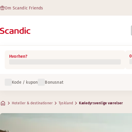
Om Scandic Friends
0
Hvorhen?
Kode / kupon
Bonusnat
Hoteller & destinationer
Tyskland
Kæledyrsvenlige værelser