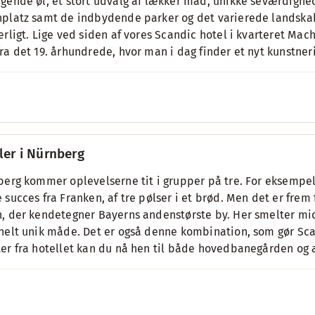
gende øl, et stort udvalg af lækker mad, unikke seværdighe
platz samt de indbydende parker og det varierede landskab
ærligt. Lige ved siden af vores Scandic hotel i kvarteret M
ra det 19. århundrede, hvor man i dag finder et nyt kunstner
ler i Nürnberg
berg kommer oplevelserne tit i grupper på tre. For eksemp
 succes fra Franken, af tre pølser i et brød. Men det er frem 
, der kendetegner Bayerns andenstørste by. Her smelter mi
helt unik måde. Det er også denne kombination, som gør Scan
er fra hotellet kan du nå hen til både hovedbanegården og 