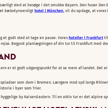
 særligt sted at besøge i det smukke Bayern. Den huser Den E
et kæledyrsvenligt
hotel i München
, vil du opdage, at vores
g et godt sted at tage en pause. Vores
hoteller i Frankfurt
ti
g rejse. Begynd planlægningen af din tur til Frankfurt med de
LAND
rn er et godt udgangspunkt for at se mere af landet. Det er n
spladser som dem i Bremen. Længere mod syd langs Rhinen v
storie i byer som Trier.
yggelige by Kaiserslautern. Til en aktiv tur er det alpine sy