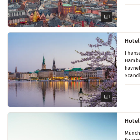
1
Hotel
I hans
Hambor
havnek
Scandi
1
Hotel
Münche