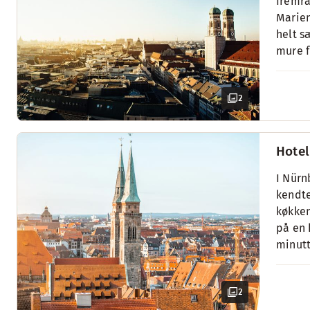
fremra
Marien
helt s
mure f
2
Hotel
I Nürn
kendte
køkken
på en 
minutt
2