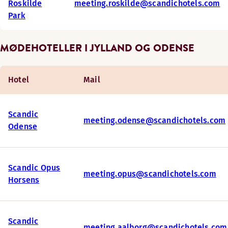
Roskilde
meeting.roskilde@scandichotels.com
Park
MØDEHOTELLER I JYLLAND OG ODENSE
Hotel
Mail
Scandic
meeting.odense@scandichotels.com
Odense
Scandic Opus
meeting.opus@scandichotels.com
Horsens
Scandic
meeting.aalborg@scandichotels.com