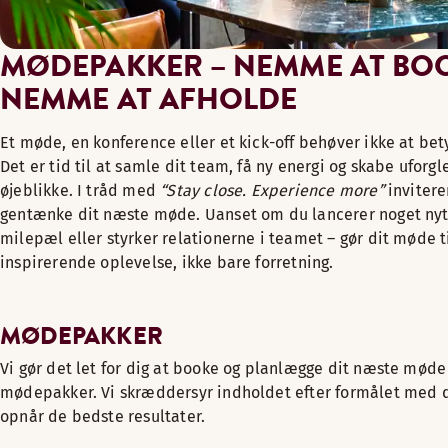
MØDEPAKKER – NEMME AT BO
NEMME AT AFHOLDE
Et møde, en konference eller et kick-off behøver ikke at bet
Det er tid til at samle dit team, få ny energi og skabe ufor
øjeblikke. I tråd med
“Stay close. Experience more”
inviterer
gentænke dit næste møde. Uanset om du lancerer noget nyt,
milepæl eller styrker relationerne i teamet – gør dit møde t
inspirerende oplevelse, ikke bare forretning.
MØDEPAKKER
Vi gør det let for dig at booke og planlægge dit næste mød
mødepakker. Vi skræddersyr indholdet efter formålet med d
opnår de bedste resultater.