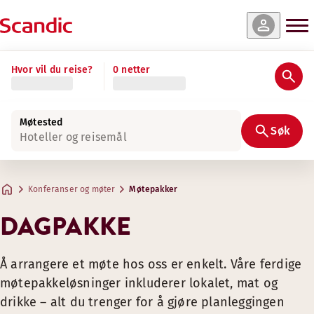
Hvor vil du reise?
0 netter
Hva er inkludert i en dagpakke?
Møtested
VÅR DAGPAKKE INKLUDERER MØTEROM, MAT 
Søk
Hoteller og reisemål
Konferansefasiliteter
og grunnleggende utstyr (f.eks. LCD
Gratis WiFi
i møterom og fellesområder
Konferanser og møter
Møtepakker
Kaffe, te og vann
tilgjengelig utenfor møterommene hel
Morning Break
: brødmat, croissanter, pålegg, frukt og gr
DAGPAKKE
Konferanselunsj
: buffet eller to-retters lunsj, inkludere
Taste Break
: et utvalg av sandwicher, søte godbiter, smo
Å arrangere et møte hos oss er enkelt. Våre ferdige
møtepakkeløsninger inkluderer lokalet, mat og
drikke – alt du trenger for å gjøre planleggingen