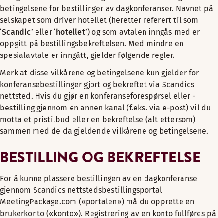
betingelsene for bestillinger av dagkonferanser. Navnet på
selskapet som driver hotellet (heretter referert til som
‘
Scandic
’ eller ‘
hotellet
’) og som avtalen inngås med er
oppgitt på bestillingsbekreftelsen. Med mindre en
spesialavtale er inngått, gjelder følgende regler.
Merk at disse vilkårene og betingelsene kun gjelder for
konferansebestillinger gjort og bekreftet via Scandics
nettsted. Hvis du gjør en konferanseforespørsel eller -
bestilling gjennom en annen kanal (f.eks. via e-post) vil du
motta et pristilbud eller en bekreftelse (alt ettersom)
sammen med de da gjeldende vilkårene og betingelsene.
BESTILLING OG BEKREFTELSE
For å kunne plassere bestillingen av en dagkonferanse
gjennom Scandics nettstedsbestillingsportal
MeetingPackage.com («portalen») må du opprette en
brukerkonto («konto»). Registrering av en konto fullføres på