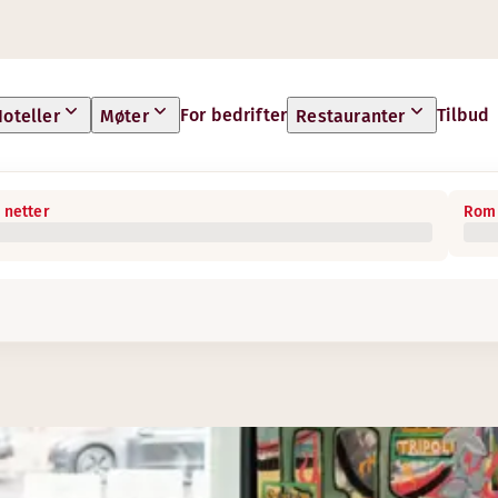
For bedrifter
Tilbud
oteller
Møter
Restauranter
 netter
Rom 