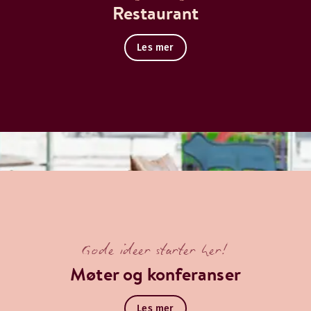
Restaurant
Les mer
Gode ideer starter her!
Møter og konferanser
Les mer