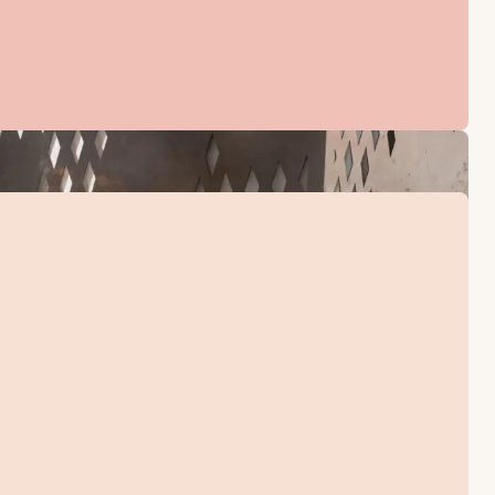
oken er utstyrt med et lite kjøleskap og mikrobølgeovn for å 
kroken er utstyrt med et lite kjøleskap og mikrobølgeovn for 