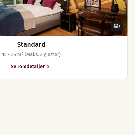
en rom)
noen rom)
møtes og kjærlighet spirer.
3
 noen rom)
 i noen rom)
Standard
15 - 25 m² (Maks. 2 gjester)
Se romdetaljer