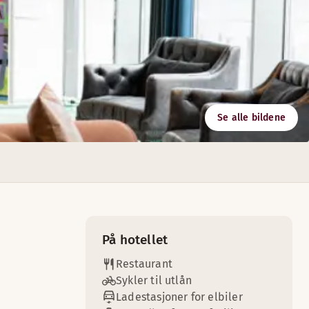
Se alle bildene
 flotte fasiliteter med kapasitet for opptil 150 personer.
På hotellet
Restaurant
Sykler til utlån
Ladestasjoner for elbiler