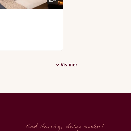
Vis mer
God stemning, deilige smaker!