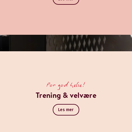
erfekt for et lengre eller mer komfortabelt opphold. Kjøkkenkr
For god helse!
Trening & velvære
Les mer
perfekt for et lengre eller mer komfortabelt opphold. Kjøkken