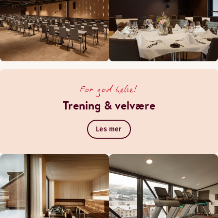
For god helse!
Trening & velvære
Les mer