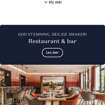
Frokost
Vis mer
GOD STEMNING, DEILIGE SMAKER!
Restaurant & bar
Les mer
Vår prisbelønte frokost får du servert i husets storstue, No
Åpningstider
FROKOST