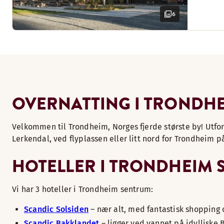
6
OVERNATTING I TRONDH
Velkommen til Trondheim, Norges fjerde største by! Utfor
Lerkendal, ved flyplassen eller litt nord for Trondheim på
HOTELLER I TRONDHEIM
Vi har 3 hoteller i Trondheim sentrum:
Scandic Solsiden
– nær alt, med fantastisk shopping o
Scandic Bakklandet
– ligger ved vannet på idyllisk