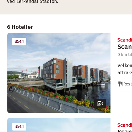
ved Lerkendal Stadion.
6 Hoteller
4.1
Scan
0 km ti
Velkom
attrak
Rest
6
4.1
Scan