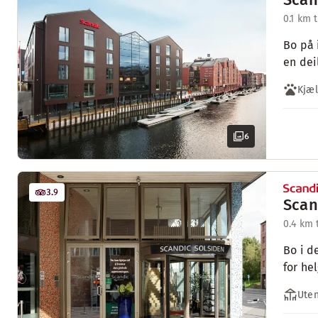
0.1 km 
Bo på 
en dei
Kjæl
6
3.9
Scan
0.4 km 
Bo i d
for he
Uten