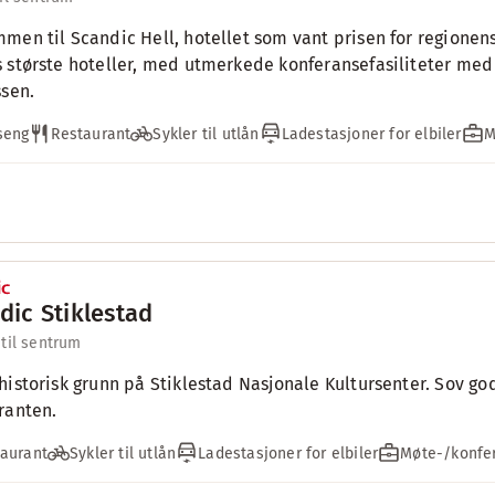
men til Scandic Hell, hotellet som vant prisen for regionens 
 største hoteller, med utmerkede konferansefasiliteter med 
ssen.
seng
Restaurant
Sykler til utlån
Ladestasjoner for elbiler
M
dic Stiklestad
til sentrum
historisk grunn på Stiklestad Nasjonale Kultursenter. Sov go
ranten.
aurant
Sykler til utlån
Ladestasjoner for elbiler
Møte-/konfer