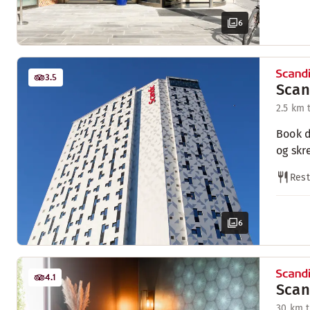
6
3.5
Scan
2.5 km 
Book d
og skr
Rest
6
4.1
Scan
30 km t