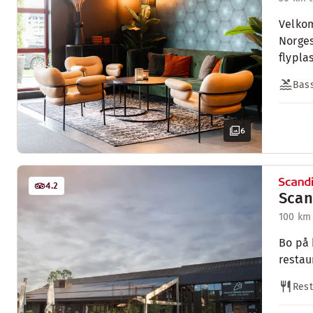
Velkom
Norges
flypla
Bas
6
4.2
Scan
100 km 
Bo på 
restau
Rest