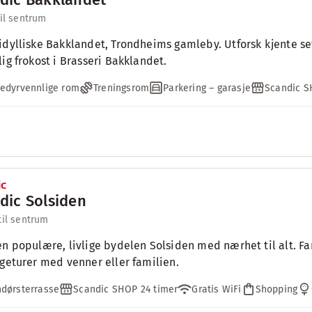
til sentrum
idylliske Bakklandet, Trondheims gamleby. Utforsk kjente s
lig frokost i Brasseri Bakklandet.
edyrvennlige rom
Treningsrom
Parkering – garasje
Scandic S
dic Solsiden
til sentrum
en populære, livlige bydelen Solsiden med nærhet til alt. Fan
lgeturer med venner eller familien.
dørsterrasse
Scandic SHOP 24 timer
Gratis WiFi
Shopping