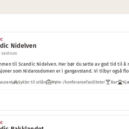
dic Nidelven
l sentrum
men til Scandic Nidelven. Her bør du sette av god tid til å
sjoner som Nidarosdomen er i gangavstand. Vi tilbyr også flot
aurant
Sykler til utlån
Møte-/konferansefasiliteter
Bar
Kj
dic Bakklandet