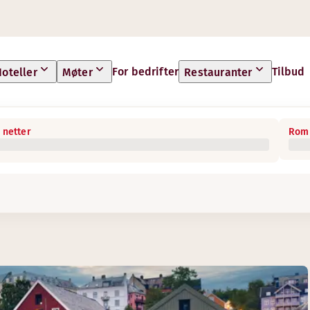
For bedrifter
Tilbud
oteller
Møter
Restauranter
 netter
Rom 