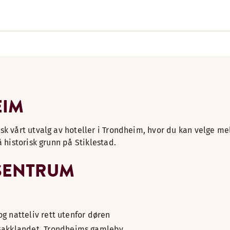
EIM
sk vårt utvalg av hoteller i Trondheim, hvor du kan velge m
 historisk grunn på Stiklestad.
 SENTRUM
g natteliv rett utenfor døren
e Bakklandet, Trondheims gamleby