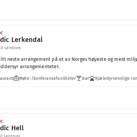
dic Lerkendal
til sentrum
itt neste arrangement på et av Norges høyeste og mest milj
eddersyr arrangementeter.
aurant
Møte-/konferansefasiliteter
Bar
Kjæledyrvennlige ro
dic Hell
il sentrum