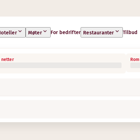
For bedrifter
Tilbud
oteller
Møter
Restauranter
 netter
Rom 