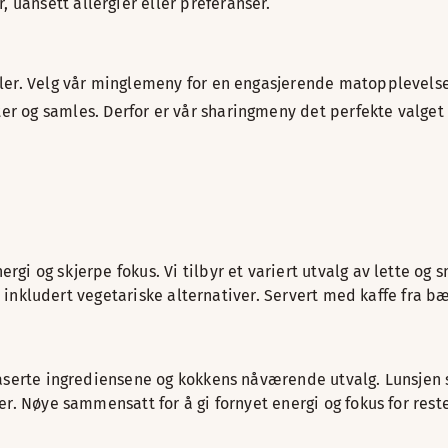
 uansett allergier eller preferanser.
mtaler. Velg vår minglemeny for en engasjerende matopplevel
r og samles. Derfor er vår sharingmeny det perfekte valget fo
i og skjerpe fokus. Vi tilbyr et variert utvalg av lette og 
– inkludert vegetariske alternativer. Servert med kaffe fra bæ
aserte ingrediensene og kokkens nåværende utvalg. Lunsjen s
r. Nøye sammensatt for å gi fornyet energi og fokus for rest