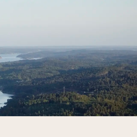
ne har kommentert med positive tilbakemeldinger; "Det er e
elle behov.
ig, og vi prøver alltid å finne nye og innovative måter å min
ne og saltene. Dette reduserer de fossile karbondioksidutsli
i kravene, som er de tøffeste miljøkravene i hotell- og overn
 Vi kommer til å fortsette å levere – ikke bare på ambisjoner,