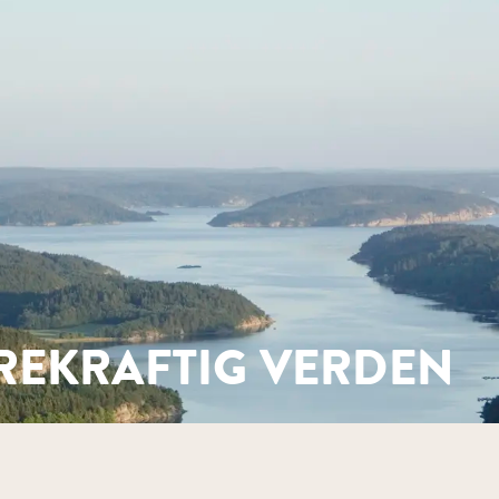
sresultatet og økte bevisstheten blant våre gjester. Gjeste
 for gjester som trenger det, for eksempel personer med spesi
mye mer skjer i kulissene. Vårt bærekraftsarbeid er ustoppel
redusere utslipp
tet ut med svanemerkede alternativer
samarbeid med matredderne i Too Good To Go
 og restematoppskrifter.
ramvare for å redusere svinnet og motivere til forbedring
eller plantebasert
REKRAFTIG VERDEN
e og filtrerer på en måte som bevarer de verdifulle minerale
d Svanemerket. Ambisjonen er at alle våre hoteller skal innfr
rategi til handling, og til alle gjestene som gir oss tillit.