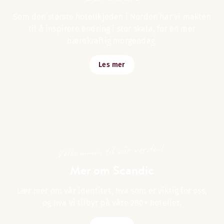
Som den største hotellkjeden i Norden har vi makten
til å inspirere endring i stor skala, for en mer
bærekraftig morgendag.
Les mer
Velkommen til vår verden!
Mer om Scandic
Lær mer om vår identitet, hva som er viktig for oss,
og hva vi tilbyr på våre 280+ hoteller.