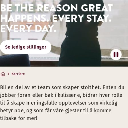
BE THE REASON GREAT
FLOTTE OPPHOLD, MATOPPLEVELSER 
HAPPENS. EVERY STAY.
Teammedlemspriser på hotellopphold, mat og drikke*
EVERY DAY.
Gode partnertilbud på reiser og lignende
Gode familie og venne-tilbud.
Se ledige stillinger
*Fordeler gjelder for alle teammedlemmer med gyldig Tea
STØTTE TIL DIN VELVÆRE, OG FLEKSIB
Partnerskap innen velvære og bruk av treningssentre
Karriere
En kultur som fremmer fleksible arbeidsordninger som s
Bli en del av et team som skaper stolthet. Enten du
Inspirasjon for sunne vaner og ekstra energi
jobber foran eller bak i kulissene, bidrar hver rolle
MULIGHETER FOR VEKST
til å skape meningsfulle opplevelser som virkelig
betyr noe, og som får våre gjester til å komme
Kursing og opplæring gjennom Scandic Academy
tilbake for mer!
Utviklingsmuligheter på tvers av mange roller og lokasjo