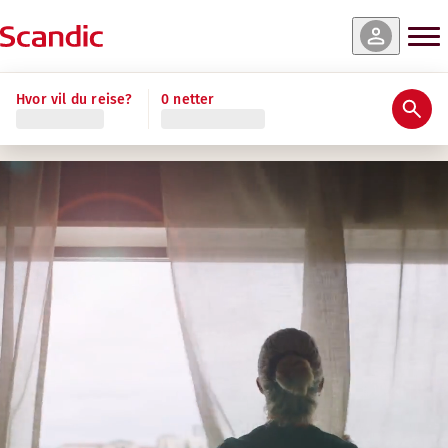
Hvor vil du reise?
0 netter
Fordeler som gjør Scandic til et flott ste
RETTFERDIGE OG KONKURRANSEDYKTI
Konkurransedyktig lønn gjennom kollektive og markedss
Forsikring og pensjon som støtter din sikkerhet
Foreldrepermisjon og betalt ferie i samsvar med nasjona
ET OMSORGSFULLT ARBEIDSMILJØ
Sterk forpliktelse til sosial og miljømessig bærekraft
Inkluderende, trygt og tilgjengelig arbeidsmiljø med akti
Engasjement i lokalsamfunnet gjennom partnerskap og fri