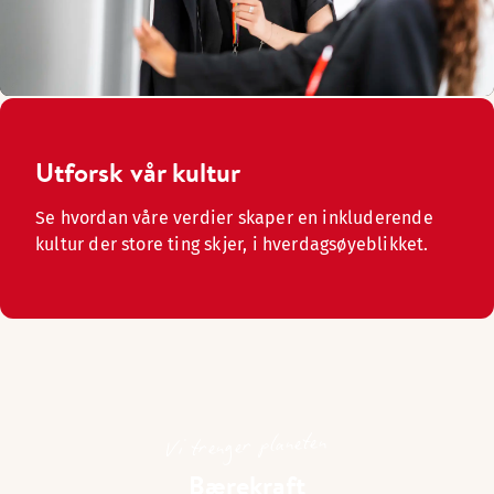
Utforsk vår kultur
Se hvordan våre verdier skaper en inkluderende
kultur der store ting skjer, i hverdagsøyeblikket.
Vi trenger planeten
Bærekraft