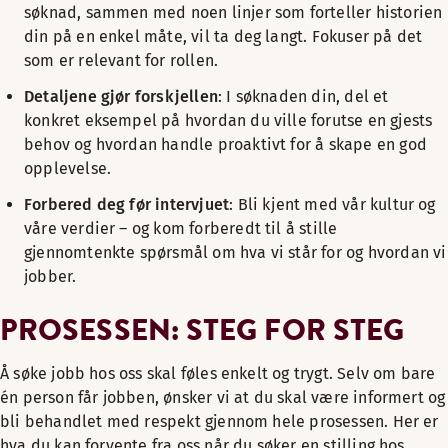
søknad, sammen med noen linjer som forteller historien
din på en enkel måte, vil ta deg langt. Fokuser på det
som er relevant for rollen.
Detaljene gjør forskjellen
: I søknaden din, del et
konkret eksempel på hvordan du ville forutse en gjests
behov og hvordan handle proaktivt for å skape en god
opplevelse.
Forbered deg før intervjuet
: Bli kjent med vår kultur og
våre verdier – og kom forberedt til å stille
gjennomtenkte spørsmål om hva vi står for og hvordan vi
jobber.
PROSESSEN: STEG FOR STEG
Å søke jobb hos oss skal føles enkelt og trygt. Selv om bare
én person får jobben, ønsker vi at du skal være informert og
bli behandlet med respekt gjennom hele prosessen. Her er
hva du kan forvente fra oss når du søker en stilling hos