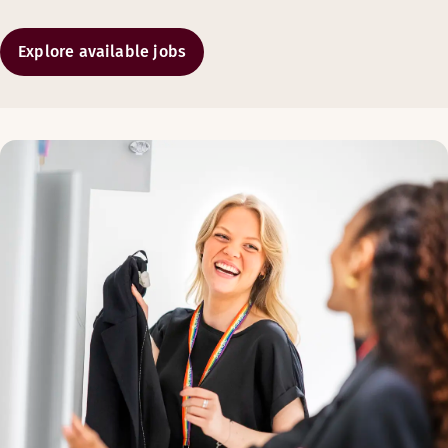
FLOTTE OPPHOLD, MATOPPLEVELSER 
Explore available jobs
Teammedlemspriser på hotellopphold, mat og drikke*
Gode partnertilbud på reiser og lignende
Gode familie og venne-tilbud.
*Fordeler gjelder for alle teammedlemmer med gyldig Tea
STØTTE TIL DIN VELVÆRE, OG FLEKSIB
Partnerskap innen velvære og bruk av treningssentre
En kultur som fremmer fleksible arbeidsordninger som s
Inspirasjon for sunne vaner og ekstra energi
MULIGHETER FOR VEKST
Kursing og opplæring gjennom Scandic Academy
Utviklingsmuligheter på tvers av mange roller og lokasjo