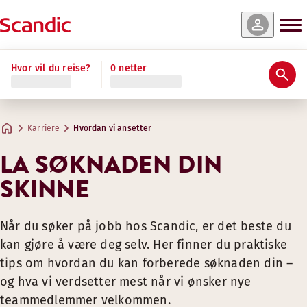
Hvor vil du reise?
0 netter
We train to sustain
Fordeler som gjør Scandic til et flott ste
RETTFERDIGE OG KONKURRANSEDYKTI
Å ha praksis hos oss betyr at du vil møte talentfulle menn
Karriere
Hvordan vi ansetter
LA SØKNADEN DIN
GÅ GLOBALT MED OSS
Konkurransedyktig lønn gjennom kollektive og markedss
Forsikring og pensjon som støtter din sikkerhet
SKINNE
Enten du vil gi service til gjestene på et hotell eller jobbe
Foreldrepermisjon og betalt ferie i samsvar med nasjona
Vi har nærmere 280 hoteller, og vi er mer enn 18 000 ansatte
ET OMSORGSFULLT ARBEIDSMILJØ
Når du søker på jobb hos Scandic, er det beste du
Velkommen til å bli en del av vårt team!
kan gjøre å være deg selv. Her finner du praktiske
Sterk forpliktelse til sosial og miljømessig bærekraft
tips om hvordan du kan forberede søknaden din –
Inkluderende, trygt og tilgjengelig arbeidsmiljø med akti
og hva vi verdsetter mest når vi ønsker nye
Engasjement i lokalsamfunnet gjennom partnerskap og fri
teammedlemmer velkommen.