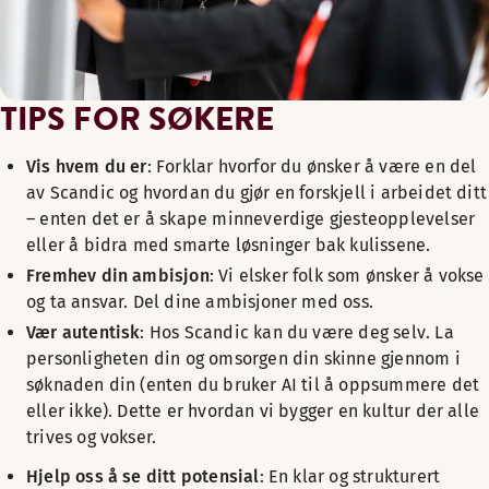
En verdibasert læringskultur med nysgjerrighet, eierska
ARBEID PÅ TVERS AV GRENSER OG ROL
TIPS FOR SØKERE
Internasjonale perspektiver fra kolleger og gjester
Arbeid på tvers av roller og steder i Norden og Europa
Vis hvem du er
: Forklar hvorfor du ønsker å være en del
Varm atmosfære der det føles naturlig å jobbe sammen
av Scandic og hvordan du gjør en forskjell i arbeidet ditt
– enten det er å skape minneverdige gjesteopplevelser
eller å bidra med smarte løsninger bak kulissene.
Fremhev din ambisjon
: Vi elsker folk som ønsker å vokse
og ta ansvar. Del dine ambisjoner med oss.
Vær autentisk
: Hos Scandic kan du være deg selv. La
personligheten din og omsorgen din skinne gjennom i
søknaden din (enten du bruker AI til å oppsummere det
eller ikke). Dette er hvordan vi bygger en kultur der alle
trives og vokser.
Hjelp oss å se ditt potensial
: En klar og strukturert