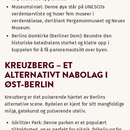
Museumsinsel: Denne øya står på UNESCOs
verdensarvliste og huser fem museer i
verdensklasse, deriblant Pergamonmuseet og Neues
Museum.
Berlins domkirke (Berliner Dom): Beundre den
historiske katedralens storhet og klatre opp i
kuppelen for å få panoramautsikt over byen.
KREUZBERG – ET
ALTERNATIVT NABOLAG I
ØST-BERLIN
Kreuzberg er det pulserende hjertet av Berlins
alternative scene. Bydelen er kjent for sitt mangfoldige
miljø, gatekunst og pulserende uteliv.
Görlitzer Park: Denne parken er et populært
tilholdssted, og er perfekt for piknik, folkeliv og for