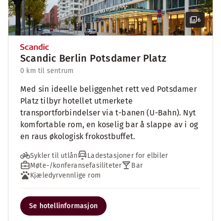
6
Scandic Berlin Potsdamer Platz
0 km til sentrum
Med sin ideelle beliggenhet rett ved Potsdamer
Platz tilbyr hotellet utmerkete
transportforbindelser via t-banen (U-Bahn). Nyt
komfortable rom, en koselig bar å slappe av i og
en raus økologisk frokostbuffet.
Sykler til utlån
Ladestasjoner for elbiler
Møte-/konferansefasiliteter
Bar
Kjæledyrvennlige rom
Se hotellinformasjon