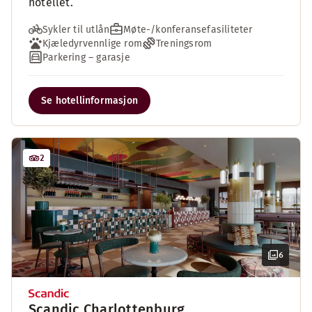
hotellet.
Sykler til utlån
Møte-/konferansefasiliteter
Kjæledyrvennlige rom
Treningsrom
Parkering – garasje
Se hotellinformasjon
2
6
Scandic Charlottenburg