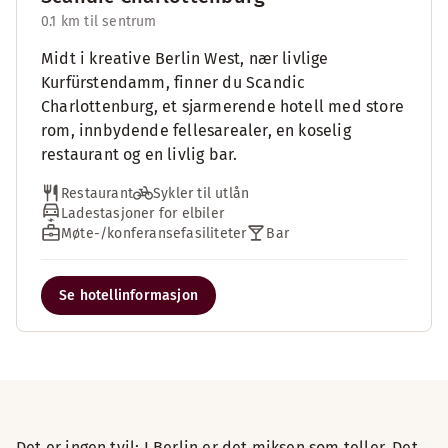
0.1 km til sentrum
Midt i kreative Berlin West, nær livlige
Kurfürstendamm, finner du Scandic
Charlottenburg, et sjarmerende hotell med store
rom, innbydende fellesarealer, en koselig
restaurant og en livlig bar.
Restaurant
Sykler til utlån
Ladestasjoner for elbiler
Møte-/konferansefasiliteter
Bar
Se hotellinformasjon
Det er ingen tvil: I Berlin er det miksen som teller. Det