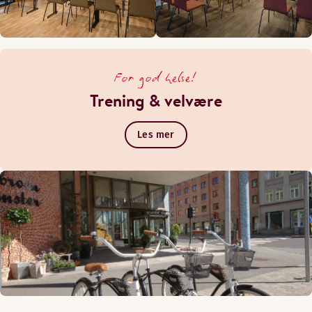
For god helse!
Trening & velvære
Les mer