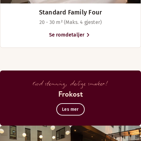
Standard Family Four
20 - 30 m² (Maks. 4 gjester)
Se romdetaljer
God stemning, deilige smaker!
Frokost
Les mer