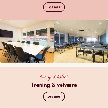
Les mer
For god helse!
Trening & velvære
Les mer