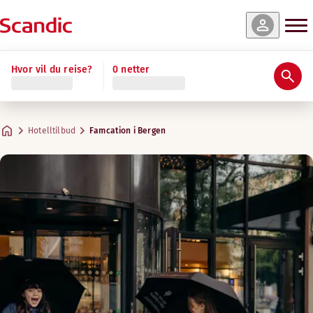
Hvor vil du reise?
0 netter
Hotelltilbud
Famcation i Bergen