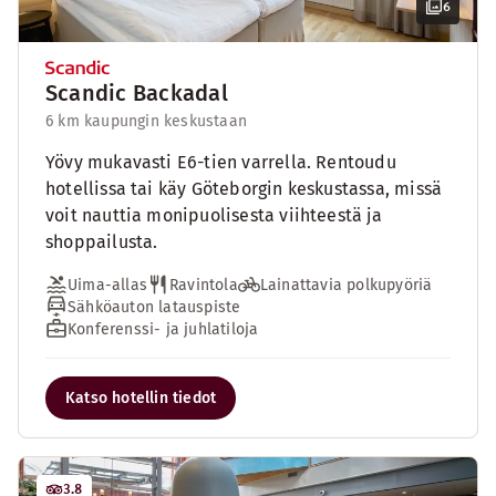
6
Scandic Backadal
6 km kaupungin keskustaan
Yövy mukavasti E6-tien varrella. Rentoudu
hotellissa tai käy Göteborgin keskustassa, missä
voit nauttia monipuolisesta viihteestä ja
shoppailusta.
Uima-allas
Ravintola
Lainattavia polkupyöriä
Sähköauton latauspiste
Konferenssi- ja juhlatiloja
Katso hotellin tiedot
3.8