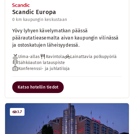
Scandic Europa
0 km kaupungin keskustaan
Yövy lyhyen kävelymatkan päässä
päärautatieasemalta aivan kaupungin vilinässä
ja ostoskatujen läheisyydessä.
Uima-allas
Ravintola
Lainattavia polkupyöriä
Sähköauton latauspiste
Konferenssi- ja juhlatiloja
Katso hotellin tiedot
3.7