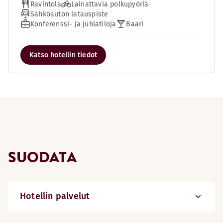
Ravintola
Lainattavia polkupyöriä
Sähköauton latauspiste
Konferenssi- ja juhlatiloja
Baari
Katso hotellin tiedot
SUODATA
Hotellin palvelut