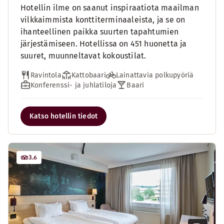
Hotellin ilme on saanut inspiraatiota maailman
vilkkaimmista konttiterminaaleista, ja se on
ihanteellinen paikka suurten tapahtumien
järjestämiseen. Hotellissa on 451 huonetta ja
suuret, muunneltavat kokoustilat.
Ravintola
Kattobaari
Lainattavia polkupyöriä
Konferenssi- ja juhlatiloja
Baari
Katso hotellin tiedot
3.6