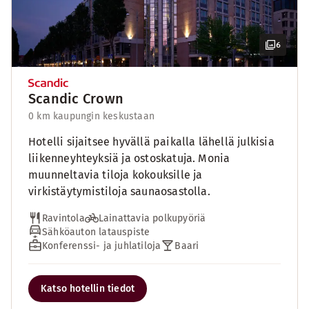
6
Scandic Crown
0 km kaupungin keskustaan
Hotelli sijaitsee hyvällä paikalla lähellä julkisia
liikenneyhteyksiä ja ostoskatuja. Monia
muunneltavia tiloja kokouksille ja
virkistäytymistiloja saunaosastolla.
Ravintola
Lainattavia polkupyöriä
Sähköauton latauspiste
Konferenssi- ja juhlatiloja
Baari
Katso hotellin tiedot