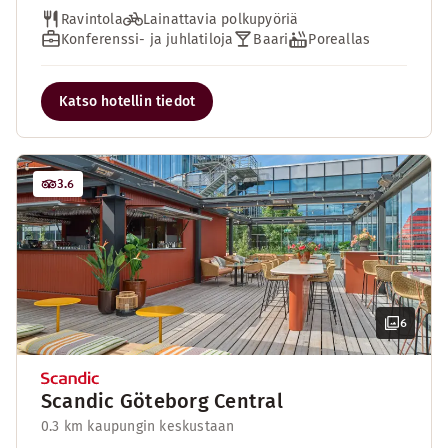
Ravintola
Lainattavia polkupyöriä
Konferenssi- ja juhlatiloja
Baari
Poreallas
Katso hotellin tiedot
3.6
6
Scandic Göteborg Central
0.3 km kaupungin keskustaan