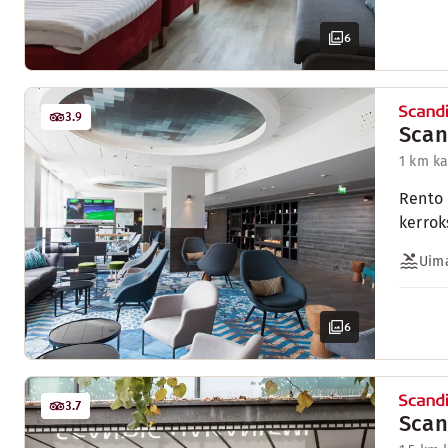
6
3.9
Scan
1 km k
Rento 
kerrok
Uima
6
3.7
Scan