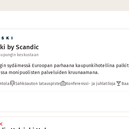
ki by Scandic
aupungin keskustaan
gin sydämessä Euroopan parhaana kaupunkihotellina palkittu
issa monipuolisten palveluiden kruunaamana.
ntola
Sähköauton latauspiste
Konferenssi- ja juhlatiloja
Baa