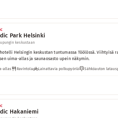
dic Park Helsinki
aupungin keskustaan
hotelli Helsingin keskustan tuntumassa Töölössä. Viihtyisä 
sen uima-allas ja saunaosasto upein näkymin.
-allas
Ravintola
Lainattavia polkupyöriä
Sähköauton lataus
dic Hakaniemi