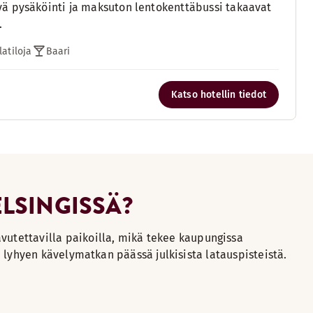
vä pysäköinti ja maksuton lentokenttäbussi takaavat
.
latiloja
Baari
Katso hotellin tiedot
ELSINGISSÄ?
avutettavilla paikoilla, mikä tekee kaupungissa
 lyhyen kävelymatkan päässä julkisista latauspisteistä.