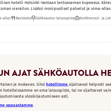
linen hotelli Helsinki-Vantaan lentoaseman kupeessa. Käte
toman vierailun. Lisäksi monipuoliset palvelut ja uima-allas
-allas
Ravintola
Sähköauton latauspiste
Konferenssi- ja juh
KUN AJAT SÄHKÖAUTOLLA H
aisen ja mukavan. Siksi
hotellimme
sijaitsevat helposti sa
n hotelleissamme on oma latauspiste, tai ne sijaitsevat vain
jautumisesta uloskirjautumiseen asti.
mme oppaastamme
.