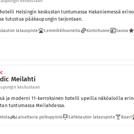
 kaupungin keskustaan
hotelli Helsingin keskustan tuntumassa Hakaniemessä erinom
a tutustua pääkaupungin tarjontaan.
öauton latauspiste
Lemmikkihuoneita
Kuntohuone
Sauna
dic Meilahti
aupungin keskustaan
isä ja moderni 11-kerroksinen hotelli upeilla näköaloilla eri
tan tuntumassa Meilahdessa.
ntola
Lainattavia polkupyöriä
Sähköauton latauspiste
Baari