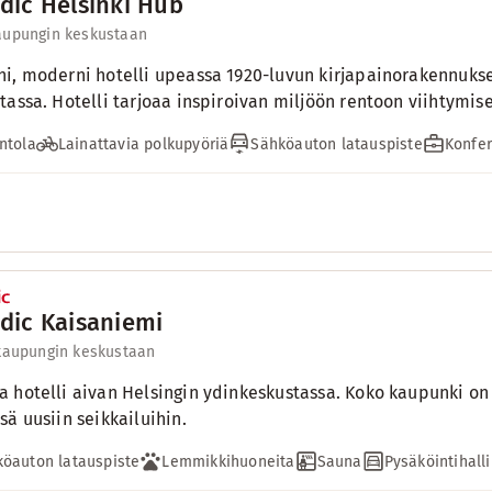
dic Helsinki Hub
aupungin keskustaan
i, moderni hotelli upeassa 1920-luvun kirjapainorakennukse
tassa. Hotelli tarjoaa inspiroivan miljöön rentoon viihtymis
ntola
Lainattavia polkupyöriä
Sähköauton latauspiste
Konfer
dic Kaisaniemi
 kaupungin keskustaan
 hotelli aivan Helsingin ydinkeskustassa. Koko kaupunki on 
sä uusiin seikkailuihin.
öauton latauspiste
Lemmikkihuoneita
Sauna
Pysäköintihalli