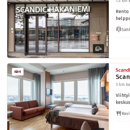
1.5 km
Rento 
helppo
Sähk
6
4
Scan
3 km k
Viihty
keskus
Ravi