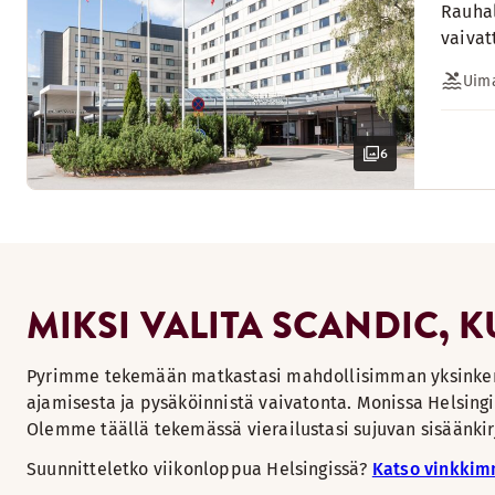
Rauhal
vaivat
Uima
6
MIKSI VALITA SCANDIC, 
Pyrimme tekemään matkastasi mahdollisimman yksinkert
ajamisesta ja pysäköinnistä vaivatonta. Monissa Helsingi
Olemme täällä tekemässä vierailustasi sujuvan sisäänkir
Suunnitteletko viikonloppua Helsingissä?
Katso vinkki