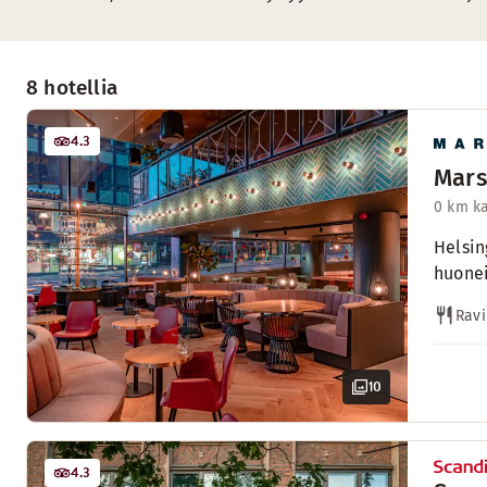
8 hotellia
4.3
Mars
0 km k
Helsin
huone
Ravi
10
4.3