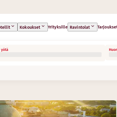
Yrityksille
Tarjoukse
tellit
Kokoukset
Ravintolat
 yötä
Huon