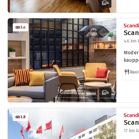
6
3.6
Scan
4.6 km
Modern
kauppa
Ravi
6
3.8
Scan
17 km 