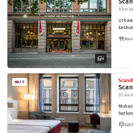
Scan
0 km k
Urbaan
keskus
Ravi
6
2.9
Scan
0.1 km
Mukava
hetkes
Sähk