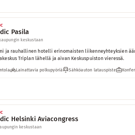
dic Pasila
 kaupungin keskustaan
i ja rauhallinen hotelli erinomaisten liikenneyhteyksien ää
keskus Triplan lähellä ja aivan Keskuspuiston vieressä.
ntola
Lainattavia polkupyöriä
Sähköauton latauspiste
Konfer
dic Helsinki Aviacongress
kaupungin keskustaan