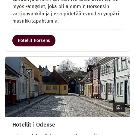
myös Fængslet, joka oli aiemmin Horsensin
valtionvankila ja jossa pidetään vuoden ympäri
musiikkitapahtumia.
Hotellit Horsens
3
Hotellit i Odense