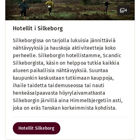
4
Hotellit i Silkeborg
Silkeborgissa on tarjolla lukuisia jännittäviä
nähtävyyksiä ja hauskoja aktiviteetteja koko
perheelle. Silkeborgin hotellistamme, Scandic
Silkeborgista, käsin on helppoa tutkia kaikkia
alueen paikallisia nähtävyyksiä. Suuntaa
kaupunkin keskustaan tutkimaan kauppoja,
ihaile taidetta taidemuseossa tai nauti
henkeäsalpaavasta höyrylaivamatkasta
Silkeborgin järvillä aina Himmelbjergetiin asti,
joka on eräs Tanskan korkeimmista kohdista.
Hotellit Silkeborg