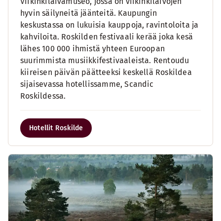
Viikinkilaivamuseo, jossa on viikinkilaivojen
hyvin säilyneitä jäänteitä. Kaupungin
keskustassa on lukuisia kauppoja, ravintoloita ja
kahviloita. Roskilden festivaali kerää joka kesä
lähes 100 000 ihmistä yhteen Euroopan
suurimmista musiikkifestivaaleista. Rentoudu
kiireisen päivän päätteeksi keskellä Roskildea
sijaisevassa hotellissamme, Scandic
Roskildessa.
Hotellit Roskilde