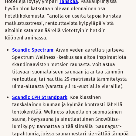
Hotelleja löytyy ympäri
Tanskaa
. Pääkaupungissa
hyvän olon katsotaan olevan olennainen osa
hotellikokemusta. Tarjolla on useita tapoja karistaa
matkustusstressi, rentouttavista kylpyläpäivistä
aitoihin sataman äärellä vietettyihin hetkiin
Kööpenhaminassa.
Scandic Spectrum
: Aivan veden äärellä sijaitseva
Spectrum Wellness -keskus saa aitoa inspiraatiota
skandinaavisten metsien rauhasta. Voit astua
tilavaan suomalaiseen saunaan ja antaa lämmön
rentouttaa, tai nauttia 25-metrisestä lämmitetystä
uima-altaasta (varattu yli 16-vuotiaille vieraille).
Scandic CPH Strandpark
: Koe klassinen
tanskalainen kuuman ja kylmän kontrasti lähellä
lentokenttää. Wellness-alueella on suomalainen
sauna, höyrysauna ja ainutlaatuinen SnowBliss-
lumikylpy. Kannattaa pitää silmällä "Saunagus"-
tapahtumia, joissa saunamestari kierrättää lämpöä