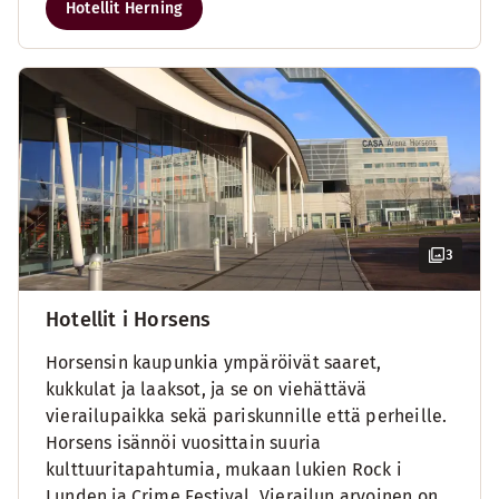
Hotellit Herning
3
Hotellit i Horsens
Horsensin kaupunkia ympäröivät saaret,
kukkulat ja laaksot, ja se on viehättävä
vierailupaikka sekä pariskunnille että perheille.
Horsens isännöi vuosittain suuria
kulttuuritapahtumia, mukaan lukien Rock i
Lunden ja Crime Festival. Vierailun arvoinen on