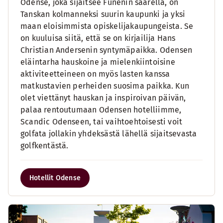
Odense, joka sijaitsee Funenin saarella, on
Tanskan kolmanneksi suurin kaupunki ja yksi
maan eloisimmista opiskelijakaupungeista. Se
on kuuluisa siitä, että se on kirjailija Hans
Christian Andersenin syntymäpaikka. Odensen
eläintarha hauskoine ja mielenkiintoisine
aktiviteetteineen on myös lasten kanssa
matkustavien perheiden suosima paikka. Kun
olet viettänyt hauskan ja inspiroivan päivän,
palaa rentoutumaan Odensen hotelliimme,
Scandic Odenseen, tai vaihtoehtoisesti voit
golfata jollakin yhdeksästä lähellä sijaitsevasta
golfkentästä.
Hotellit Odense