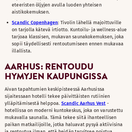
eteeristen öljyjen avulla luoden yhteisen
aistikokemuksen.
Scandic Copenhagen
: Tivolin lähellä majoittuville
on tarjolla kätevä irtiotto. Kuntoilu- ja wellness-alue
tarjoaa klassisen, mukavan saunakokemuksen, joka
sopii täydellisesti rentoutumiseen ennen mukavaa
illallista.
AARHUS: RENTOUDU
HYMYJEN KAUPUNGISSA
Aivan tapahtumien keskipisteessä Aarhusissa
sijaitessaan hotelli tekee päivittäisten rutiinien
ylläpitämisestä helppoa.
Scandic Aarhus Vest
-
hotellissa on moderni kuntokeskus, joka on varustettu
mukavalla saunalla. Tämä tekee siitä ihanteellisen
paikan matkailijoille, jotka haluavat pysyä aktiivisina
ja rentoutua ilman, että heidän tarvitsee poistua