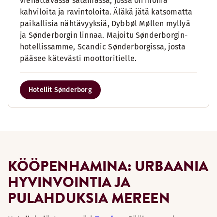
viehättävässä satamassa, jossa on monia
kahviloita ja ravintoloita. Äläkä jätä katsomatta
paikallisia nähtävyyksiä, Dybbøl Møllen myllyä
ja Sønderborgin linnaa. Majoitu Sønderborgin-
hotellissamme, Scandic Sønderborgissa, josta
pääsee kätevästi moottoritielle.
Hotellit Sønderborg
KÖÖPENHAMINA: URBAANIA
HYVINVOINTIA JA
PULAHDUKSIA MEREEN