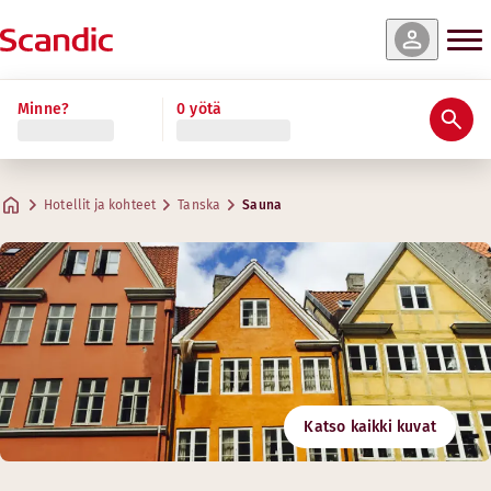
Minne?
0 yötä
Hotellit ja kohteet
Tanska
Sauna
Katso kaikki kuvat