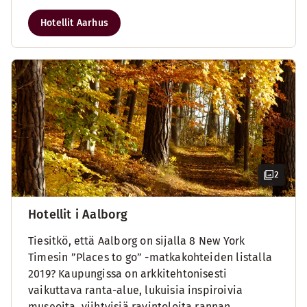
Hotellit Aarhus
2
Hotellit i Aalborg
Tiesitkö, että Aalborg on sijalla 8 New York
Timesin ”Places to go” -matkakohteiden listalla
2019? Kaupungissa on arkkitehtonisesti
vaikuttava ranta-alue, lukuisia inspiroivia
museoita, viihtyisiä ravintoloita rannan