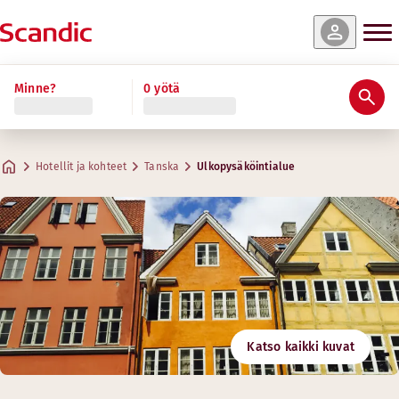
Minne?
0 yötä
Hotellit ja kohteet
Tanska
Ulkopysäköintialue
Katso kaikki kuvat