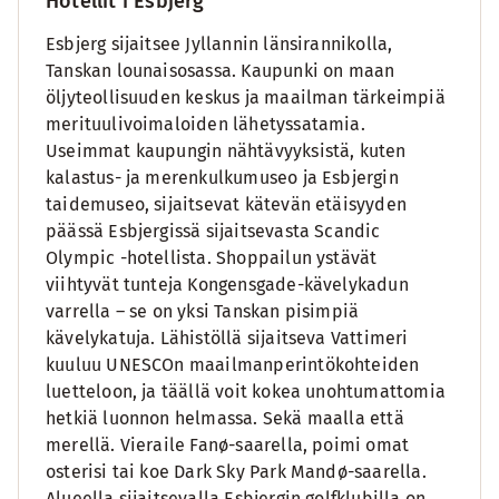
Hotellit i Esbjerg
Esbjerg sijaitsee Jyllannin länsirannikolla,
Tanskan lounaisosassa. Kaupunki on maan
öljyteollisuuden keskus ja maailman tärkeimpiä
merituulivoimaloiden lähetyssatamia.
Useimmat kaupungin nähtävyyksistä, kuten
kalastus- ja merenkulkumuseo ja Esbjergin
taidemuseo, sijaitsevat kätevän etäisyyden
päässä Esbjergissä sijaitsevasta Scandic
Olympic -hotellista. Shoppailun ystävät
viihtyvät tunteja Kongensgade-kävelykadun
varrella – se on yksi Tanskan pisimpiä
kävelykatuja. Lähistöllä sijaitseva Vattimeri
kuuluu UNESCOn maailmanperintökohteiden
luetteloon, ja täällä voit kokea unohtumattomia
hetkiä luonnon helmassa. Sekä maalla että
merellä. Vieraile Fanø-saarella, poimi omat
osterisi tai koe Dark Sky Park Mandø-saarella.
Alueella sijaitsevalla Esbjergin golfklubilla on