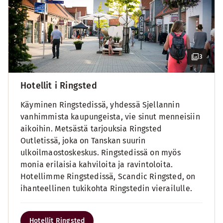
3
Hotellit i Ringsted
Käyminen Ringstedissä, yhdessä Sjellannin
vanhimmista kaupungeista, vie sinut menneisiin
aikoihin. Metsästä tarjouksia Ringsted
Outletissä, joka on Tanskan suurin
ulkoilmaostoskeskus. Ringstedissä on myös
monia erilaisia kahviloita ja ravintoloita.
Hotellimme Ringstedissä, Scandic Ringsted, on
ihanteellinen tukikohta Ringstedin vierailulle.
Hotellit Ringsted