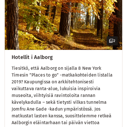
2
Hotellit i Aalborg
Tiesitkö, että Aalborg on sijalla 8 New York
Timesin ”Places to go” -matkakohteiden listalla
2019? Kaupungissa on arkkitehtonisesti
vaikuttava ranta-alue, lukuisia inspiroivia
museoita, viihtyisiä ravintoloita rannan
kävelykadulla – sekä tietysti vilkas tunnelma
Jomfru Ane Gade -kadun ympäristössä. Jos
matkustat lasten kanssa, suosittelemme retkeä
Aalborgin eläintarhaan tai päivän viettoa