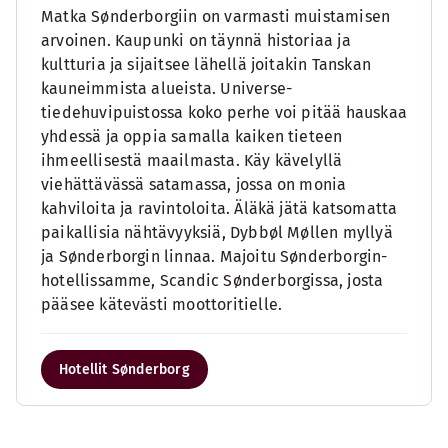
Matka Sønderborgiin on varmasti muistamisen
arvoinen. Kaupunki on täynnä historiaa ja
kultturia ja sijaitsee lähellä joitakin Tanskan
kauneimmista alueista. Universe-
tiedehuvipuistossa koko perhe voi pitää hauskaa
yhdessä ja oppia samalla kaiken tieteen
ihmeellisestä maailmasta. Käy kävelyllä
viehättävässä satamassa, jossa on monia
kahviloita ja ravintoloita. Äläkä jätä katsomatta
paikallisia nähtävyyksiä, Dybbøl Møllen myllyä
ja Sønderborgin linnaa. Majoitu Sønderborgin-
hotellissamme, Scandic Sønderborgissa, josta
pääsee kätevästi moottoritielle.
Hotellit Sønderborg