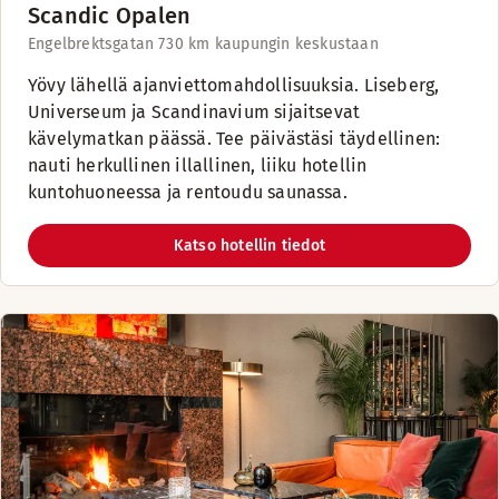
Scandic Opalen
Engelbrektsgatan 73
0 km kaupungin keskustaan
Yövy lähellä ajanviettomahdollisuuksia. Liseberg,
Universeum ja Scandinavium sijaitsevat
kävelymatkan päässä. Tee päivästäsi täydellinen:
nauti herkullinen illallinen, liiku hotellin
kuntohuoneessa ja rentoudu saunassa.
Katso hotellin tiedot