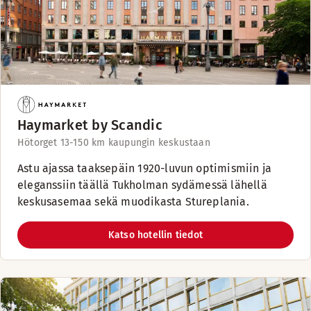
Haymarket by Scandic
Hötorget 13-15
0 km kaupungin keskustaan
Astu ajassa taaksepäin 1920-luvun optimismiin ja
eleganssiin täällä Tukholman sydämessä lähellä
keskusasemaa sekä muodikasta Stureplania.
Katso hotellin tiedot