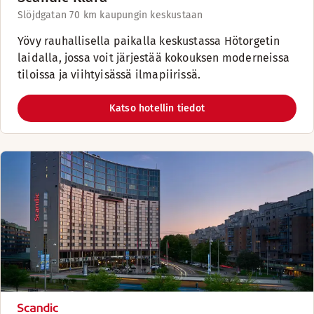
Slöjdgatan 7
0 km kaupungin keskustaan
Yövy rauhallisella paikalla keskustassa Hötorgetin
laidalla, jossa voit järjestää kokouksen moderneissa
tiloissa ja viihtyisässä ilmapiirissä.
Katso hotellin tiedot