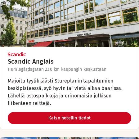
Scandic Anglais
Humlegårdsgatan 23
0 km kaupungin keskustaan
Majoitu tyylikkäästi Stureplanin tapahtumien
keskipisteessä, syö hyvin tai vietä aikaa baarissa.
Lähellä ostospaikkoja ja erinomaisia julkisen
liikenteen reittejä.
Katso hotellin tiedot