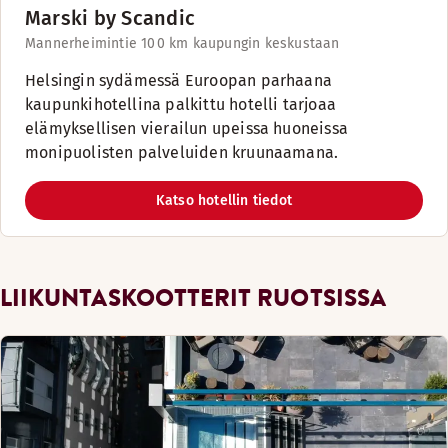
Marski by Scandic
Mannerheimintie 10
0 km kaupungin keskustaan
Helsingin sydämessä Euroopan parhaana
kaupunkihotellina palkittu hotelli tarjoaa
elämyksellisen vierailun upeissa huoneissa
monipuolisten palveluiden kruunaamana.
Katso hotellin tiedot
LIIKUNTASKOOTTERIT RUOTSISSA