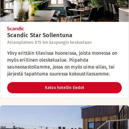
Scandic Star Sollentuna
Aniaraplatsen 8
15 km kaupungin keskustaan
Yövy erittäin tilavissa huoneissa, joista monessa on
myös erillinen oleskelualue. Piipahda
saunaosastollamme, jossa on myös uima-allas, tai
järjestä tapahtuma suuressa kokoustilassamme.
Katso hotellin tiedot