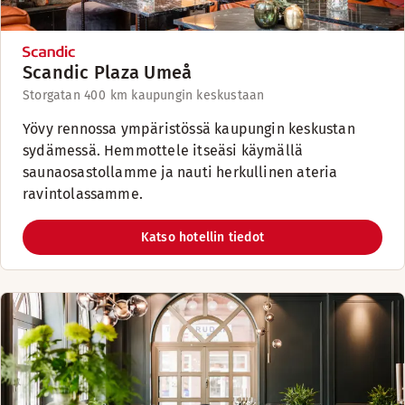
Scandic Plaza Umeå
Storgatan 40
0 km kaupungin keskustaan
Yövy rennossa ympäristössä kaupungin keskustan
sydämessä. Hemmottele itseäsi käymällä
saunaosastollamme ja nauti herkullinen ateria
ravintolassamme.
Katso hotellin tiedot