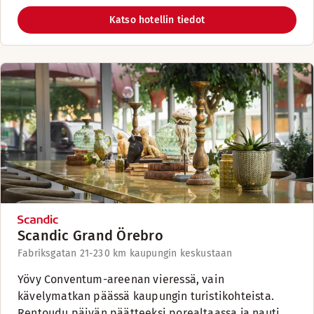
Katso hotellin tiedot
Scandic Grand Örebro
Fabriksgatan 21-23
0 km kaupungin keskustaan
Yövy Conventum-areenan vieressä, vain
kävelymatkan päässä kaupungin turistikohteista.
Rentoudu päivän päätteeksi porealtaassa ja nauti