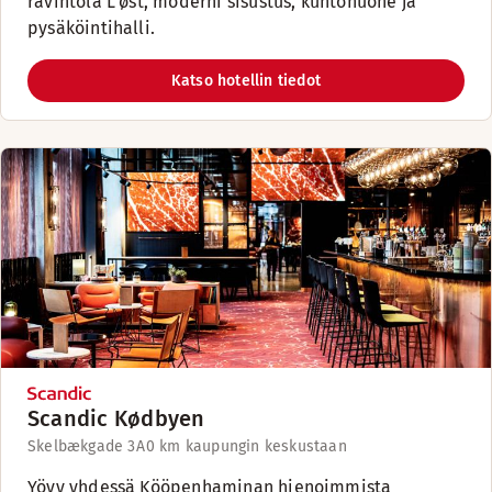
ravintola L'øst, moderni sisustus, kuntohuone ja
pysäköintihalli.
Katso hotellin tiedot
Scandic Kødbyen
Skelbækgade 3A
0 km kaupungin keskustaan
Yövy yhdessä Kööpenhaminan hienoimmista