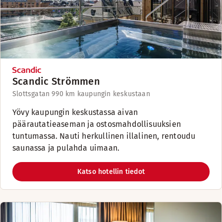
Scandic Strömmen
Slottsgatan 99
0 km kaupungin keskustaan
Yövy kaupungin keskustassa aivan
päärautatieaseman ja ostosmahdollisuuksien
tuntumassa. Nauti herkullinen illalinen, rentoudu
saunassa ja pulahda uimaan.
Katso hotellin tiedot