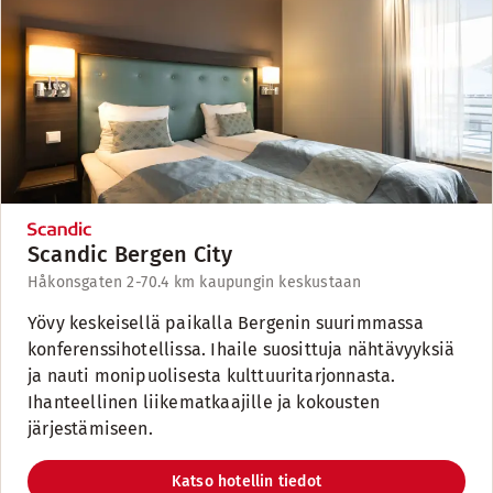
Scandic Bergen City
Håkonsgaten 2-7
0.4 km kaupungin keskustaan
Yövy keskeisellä paikalla Bergenin suurimmassa
konferenssihotellissa. Ihaile suosittuja nähtävyyksiä
ja nauti monipuolisesta kulttuuritarjonnasta.
Ihanteellinen liikematkaajille ja kokousten
järjestämiseen.
Katso hotellin tiedot