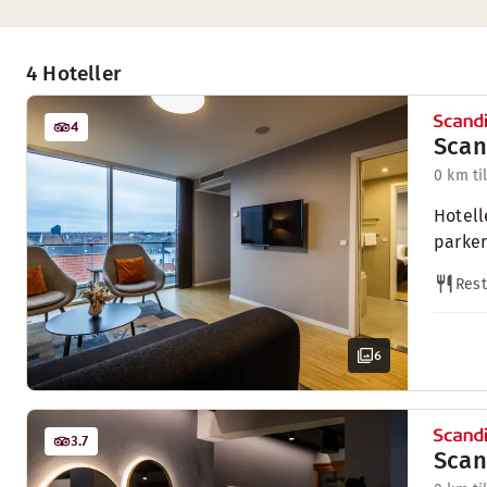
4 Hoteller
4
Scan
0 km ti
Hotell
parker
Rest
6
3.7
Scan