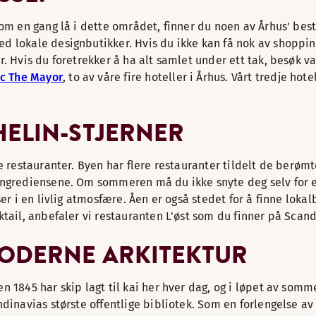
som en gang lå i dette området, finner du noen av Århus' be
 lokale designbutikker. Hvis du ikke kan få nok av shopping
. Hvis du foretrekker å ha alt samlet under ett tak, besøk v
c The Mayor
, to av våre fire hoteller i Århus. Vårt tredje hote
HELIN-STJERNER
e restauranter. Byen har flere restauranter tildelt de berøm
ingrediensene. Om sommeren må du ikke snyte deg selv for e
ser i en livlig atmosfære. Åen er også stedet for å finne loka
tail, anbefaler vi restauranten L'øst som du finner på Scand
MODERNE ARKITEKTUR
n 1845 har skip lagt til kai her hver dag, og i løpet av som
ndinavias største offentlige bibliotek. Som en forlengelse 