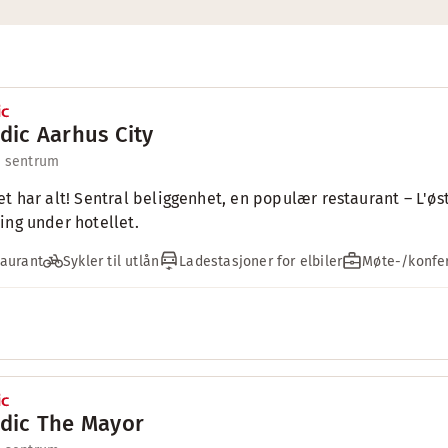
dic Aarhus City
l sentrum
et har alt! Sentral beliggenhet, en populær restaurant – L'øs
ing under hotellet.
aurant
Sykler til utlån
Ladestasjoner for elbiler
Møte-/konfer
dic The Mayor