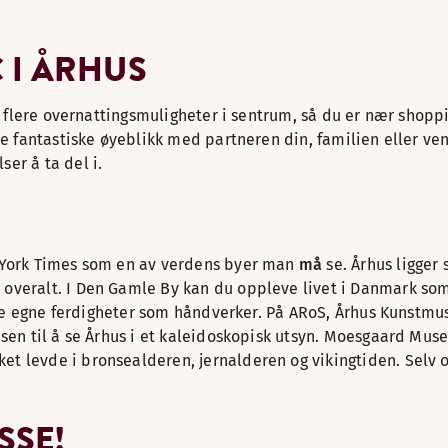
 I ÅRHUS
r flere overnattingsmuligheter i sentrum, så du er nær shoppin
e fantastiske øyeblikk med partneren din, familien eller venn
er å ta del i.
w York Times som en av verdens byer man
må
se. Århus ligger 
veralt. I Den Gamle By kan du oppleve livet i Danmark som de
dine egne ferdigheter som håndverker. På ARoS, Århus Kunstmus
nsen til å se Århus i et kaleidoskopisk utsyn. Moesgaard Mus
 levde i bronsealderen, jernalderen og vikingtiden. Selv om 
SSE!