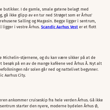
ste butikker. I de gamle, smale gatene belagt med
, gå ikke glipp av en tur ned Strøget som er Århus'
arehusene Salling og Magasin. Begge ligger i sentrum,
ll ligger i vestre Århus.
Scandic Aarhus Vest
er et flott
te Michelin-stjernene, og du kan være sikker på at de
t besøk på en av de mange kaféene ved Århus Å. Nyt alt
lbefolkningen når solen går ned og nattelivet begynner.
ic Aarhus City.
meren ankommer cruiseskip fra hele verden Århus. Gå ikke
av sentrum starter den nyere, moderne bydelen Århus Ø,