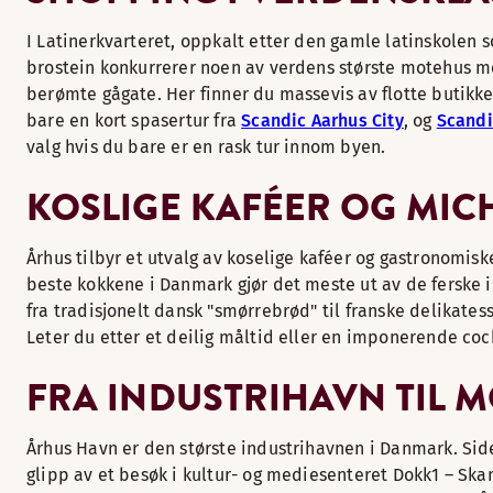
I Latinerkvarteret, oppkalt etter den gamle latinskolen 
brostein konkurrerer noen av verdens største motehus med
berømte gågate. Her finner du massevis av flotte butikker
bare en kort spasertur fra
Scandic Aarhus City
, og
Scandi
valg hvis du bare er en rask tur innom byen.
KOSLIGE KAFÉER OG MIC
Århus tilbyr et utvalg av koselige kaféer og gastronomisk
beste kokkene i Danmark gjør det meste ut av de ferske 
fra tradisjonelt dansk "smørrebrød" til franske delikates
Leter du etter et deilig måltid eller en imponerende cock
FRA INDUSTRIHAVN TIL 
Århus Havn er den største industrihavnen i Danmark. Side
glipp av et besøk i kultur- og mediesenteret Dokk1 – Ska