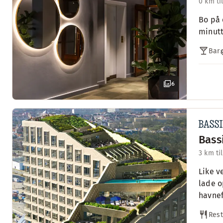
0 km ti
Bo på 
minutt
Bar
6
Bass
3 km ti
Like v
lade o
havnef
Rest