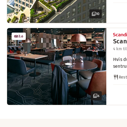
10
3.6
Scan
4 km ti
Hvis d
sentru
Rest
6