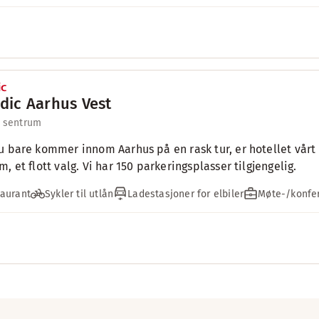
dic Aarhus Vest
l sentrum
u bare kommer innom Aarhus på en rask tur, er hotellet vårt 
m, et flott valg. Vi har 150 parkeringsplasser tilgjengelig.
aurant
Sykler til utlån
Ladestasjoner for elbiler
Møte-/konfer