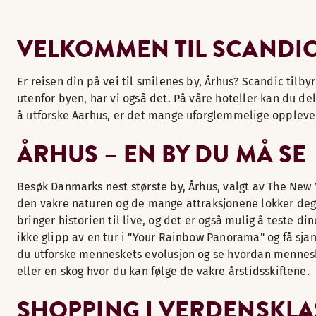
VELKOMMEN TIL SCANDIC
Er reisen din på vei til smilenes by, Århus? Scandic tilby
utenfor byen, har vi også det. På våre hoteller kan du del
å utforske Aarhus, er det mange uforglemmelige opplevels
ÅRHUS – EN BY DU MÅ SE
Besøk Danmarks nest største by, Århus, valgt av The Ne
den vakre naturen og de mange attraksjonene lokker deg o
bringer historien til live, og det er også mulig å teste 
ikke glipp av en tur i "Your Rainbow Panorama" og få sja
du utforske menneskets evolusjon og se hvordan mennesket
eller en skog hvor du kan følge de vakre årstidsskiftene.
SHOPPING I VERDENSKLA