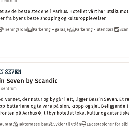
l sentrum
et av de beste stedene i Aarhus. Hotellet vårt har utsikt mot
er fra byens beste shopping og kulturopplevelser.
Treningsrom
Parkering – garasje
Parkering - utendørs
Scan
in Seven by Scandic
l sentrum
ed vannet, der natur og by går i ett, ligger Bassin Seven. Et r
pp batteriene og ta vare på sinn, kropp og sjel. Beliggende 
ronten på Aarhus Ø, tilbyr hotellet lokal kultur og autentisk
aurant
Takterrasse bar
Sykler til utlån
Ladestasjoner for elbi