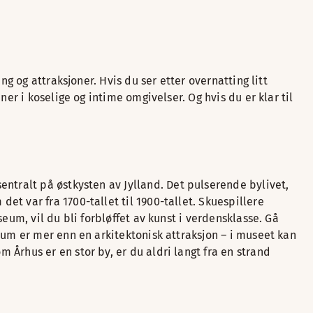
g og attraksjoner. Hvis du ser etter overnatting litt
er i koselige og intime omgivelser. Og hvis du er klar til
sentralt på østkysten av Jylland. Det pulserende bylivet,
t var fra 1700-tallet til 1900-tallet. Skuespillere
eum, vil du bli forbløffet av kunst i verdensklasse. Gå
eum er mer enn en arkitektonisk attraksjon – i museet kan
Århus er en stor by, er du aldri langt fra en strand