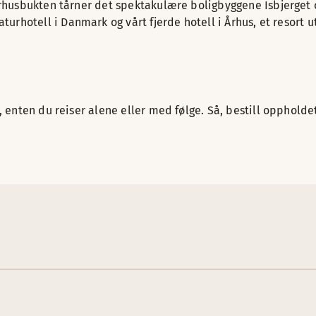
t Århusbukten tårner det spektakulære boligbyggene Isbjerg
naturhotell i Danmark og vårt fjerde hotell i Århus, et resor
 enten du reiser alene eller med følge. Så, bestill oppholdet