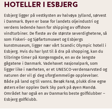
HOTELLER I ESBJERG
Esbjerg ligger på vestkysten av halvøya Jylland, sørvest
i Danmark. Byen er base for landets oljeindustri og
verdens ledende havn for shipping av offshore
vindturbiner. De fleste av de største severdighetene, så
som Fiskeri- og Sjøfartsmuseet og Esbjergs
kunstmuseum, ligger nær vårt Scandic Olympic hotell i
Esbjerg. Hvis du har lyst til å dra på shopping, kan du
tilbringe timer på Kongensgade, en av de lengste
gågatene i Danmark. Vadehavet nasjonalpark, som
ligger like i nærheten, er et UNESCO-verdensarvsted og
naturen der vil gi deg uforglemmelige opplevelser.
Både på land og til vanns. Besøk Fanø, plukk dine egne
østers eller opplev Dark Sky park på øyen Mandø.
Området har også en av Danmarks beste golfklubber –
Esbjerg golfklubb.