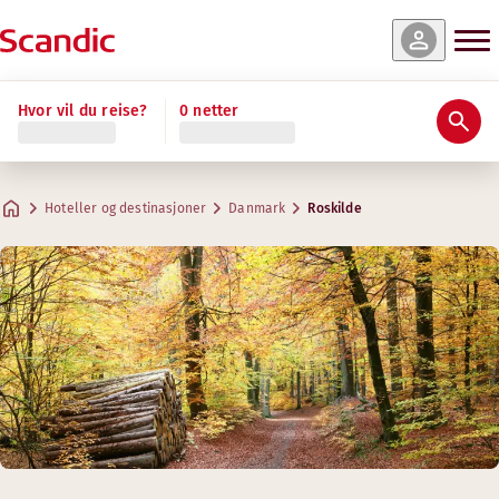
Hvor vil du reise?
0 netter
Hoteller og destinasjoner
Danmark
Roskilde