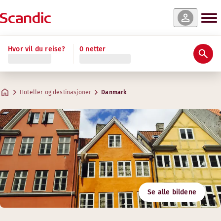
Hvor vil du reise?
0 netter
Hoteller og destinasjoner
Danmark
Se alle bildene