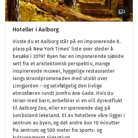
2
Hoteller i Aalborg
Visste du at Aalborg står på en imponerende 8.
plass på New York Times’ liste over steder å
besøke i 2019? Byen har en imponerende sjøside
sett fra et arkitektonisk perspektiv, mange
inspirerende museer, hyggelige restauranter
langs strandpromenaden med utsikt over
Limgjorden – og selvfølgelig den livlige
atmosfæren rundt Jomfru Ane Gade. Hvis du
reiser med barn, anbefaler vi en vill dyreutflukt
til Aalborg Zoo, eller en spennende dag på
Jumboland lekeland. Et av hotellene våre ligger i
sentrum av byen, og det andre kun 10 minutter
fra sentrum og 500 meter fra sports- og
kultursenteret Gigantium.