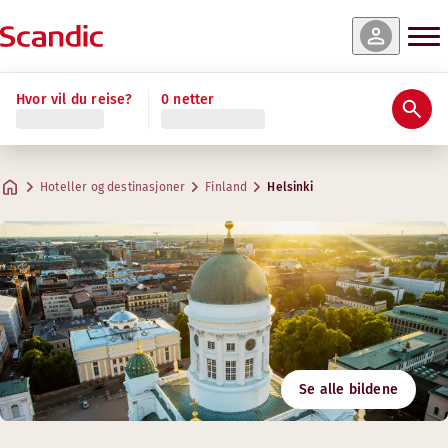
Hvor vil du reise?
0 netter
Hoteller og destinasjoner
Finland
Helsinki
Se alle bildene