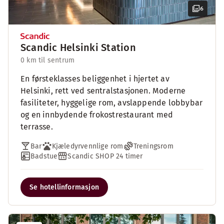
6
Scandic Helsinki Station
0 km til sentrum
En førsteklasses beliggenhet i hjertet av
Helsinki, rett ved sentralstasjonen. Moderne
fasiliteter, hyggelige rom, avslappende lobbybar
og en innbydende frokostrestaurant med
terrasse.
Bar
Kjæledyrvennlige rom
Treningsrom
Badstue
Scandic SHOP 24 timer
Se hotellinformasjon