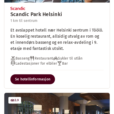
Scandic Park Helsinki
1 km til sentrum
Et avslappet hotell nær Helsinki sentrum i Töölö.
En koselig restaurant, allsidig utvalg av rom og
et innendørs basseng og en relax-avdeling i 9.
etasje med fantastisk utsikt.
Basseng
Restaurant
Sykler til utlån
Ladestasjoner for elbiler
Bar
Se hotellinformasjon
3.9