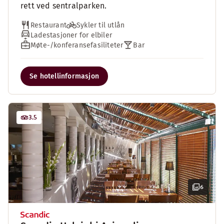
rett ved sentralparken.
Restaurant
Sykler til utlån
Ladestasjoner for elbiler
Møte-/konferansefasiliteter
Bar
Se hotellinformasjon
3.5
6