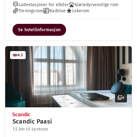
Ladestasjoner for elbiler
Kjæledyrvennlige rom
Treningsrom
Badstue
Lekerom
Se hotellinformasjon
4.3
6
Scandic Paasi
1.5 km til sentrum