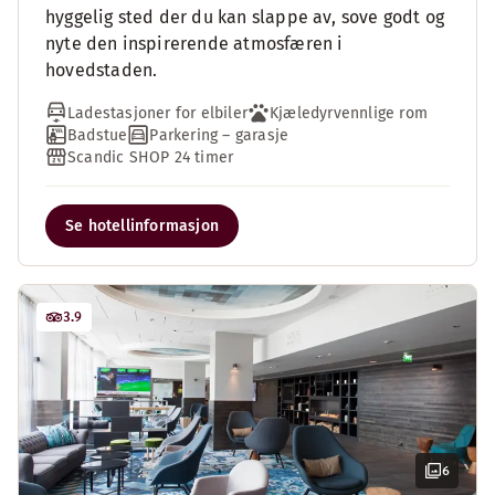
hyggelig sted der du kan slappe av, sove godt og
nyte den inspirerende atmosfæren i
hovedstaden.
Ladestasjoner for elbiler
Kjæledyrvennlige rom
Badstue
Parkering – garasje
Scandic SHOP 24 timer
Se hotellinformasjon
3.9
6