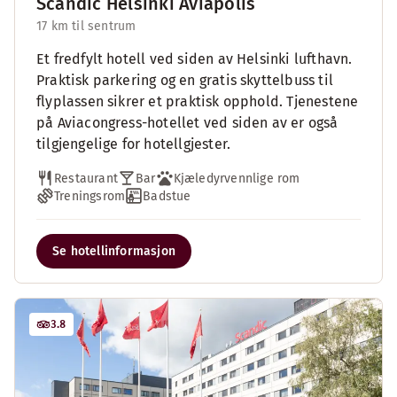
Scandic Helsinki Aviapolis
17 km til sentrum
Et fredfylt hotell ved siden av Helsinki lufthavn.
Praktisk parkering og en gratis skyttelbuss til
flyplassen sikrer et praktisk opphold. Tjenestene
på Aviacongress-hotellet ved siden av er også
tilgjengelige for hotellgjester.
Restaurant
Bar
Kjæledyrvennlige rom
Treningsrom
Badstue
Se hotellinformasjon
3.8