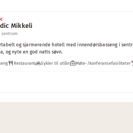
dic Mikkeli
l sentrum
tabelt og sjarmerende hotell med innendørsbasseng i sentrum
a, og nyte en god natts søvn.
seng
Restaurant
Sykler til utlån
Møte-/konferansefasiliteter