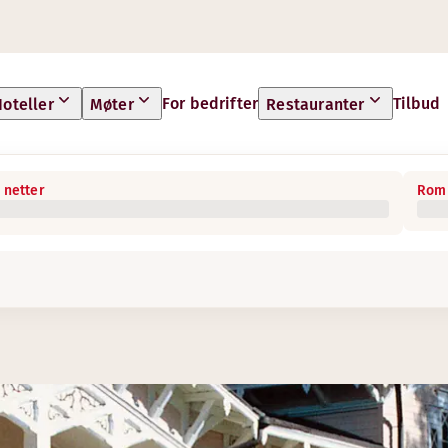
For bedrifter
Tilbud
oteller
Møter
Restauranter
 netter
Rom 