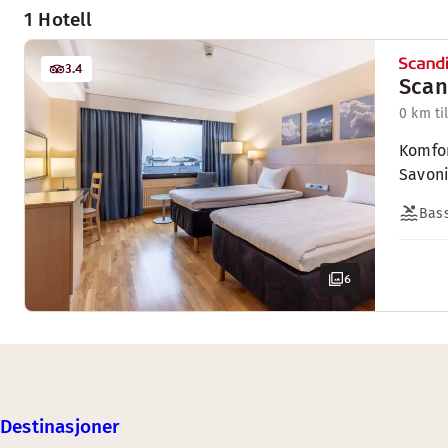
1 Hotell
3.4
Scan
0 km ti
Komfor
Savoni
Bas
6
Destinasjoner