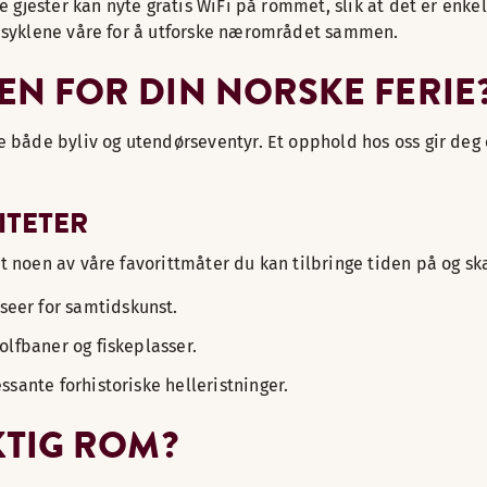
re gjester kan nyte gratis WiFi på rommet, slik at det er enk
e syklene våre for å utforske nærområdet sammen.
N FOR DIN NORSKE FERIE
e både byliv og utendørseventyr. Et opphold hos oss gir deg 
ITETER
t noen av våre favorittmåter du kan tilbringe tiden på og s
eer for samtidskunst.
olfbaner og fiskeplasser.
ssante forhistoriske helleristninger.
KTIG ROM?