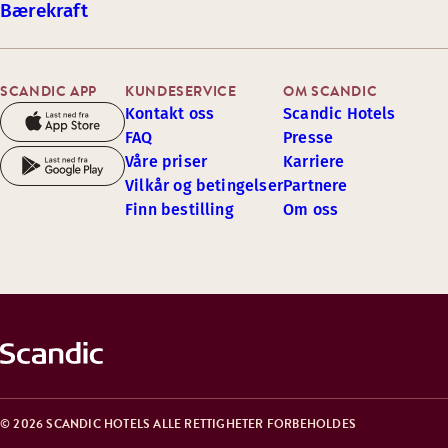
Bærekraft
SCANDIC APP
KUNDESERVICE
OM SCANDIC
Kontakt oss
Scandic Hotels
FAQ
Presse
Våre priser
Karriere
Vilkår og betingelser
Partnere
Finn bestilling
Om oss
© 2026 SCANDIC HOTELS ALLE RETTIGHETER FORBEHOLDES