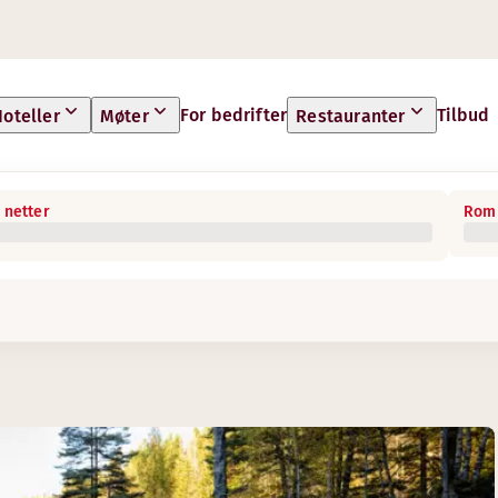
For bedrifter
Tilbud
oteller
Møter
Restauranter
 netter
Rom 