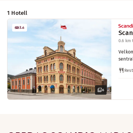
1 Hotell
3.6
Scan
0.6 km 
Velkom
sentra
Rest
6