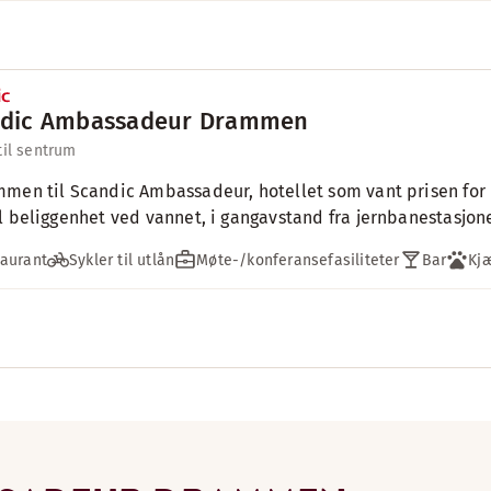
dic Ambassadeur Drammen
til sentrum
men til Scandic Ambassadeur, hotellet som vant prisen for r
l beliggenhet ved vannet, i gangavstand fra jernbanestasjone
aurant
Sykler til utlån
Møte-/konferansefasiliteter
Bar
Kj