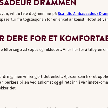
SSADEUR DRAMMEN
i byen, vil du føle deg hjemme på
Scandic Ambassadeur Dra
asertur fra togstasjonen for en enkel ankomst. Hotellet vårt 
BYR DERE FOR ET KOMFORT
lle føler seg avslappet og inkludert. Vi er her for å tilby en
tfordring, men vi har gjort det enkelt. Gjester som har et 
u kan parkere bilen ved ankomst og gå rett inn i vår imøteko
ekker det.