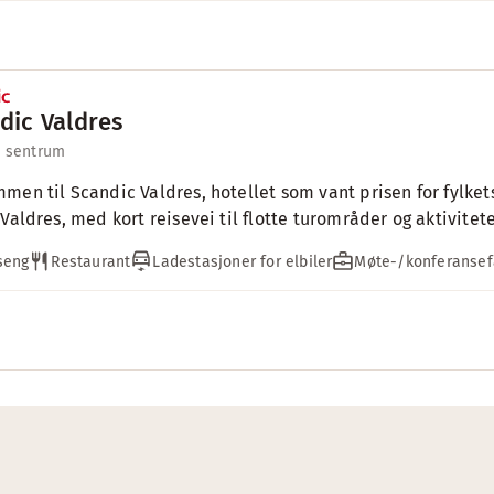
dic Valdres
l sentrum
men til Scandic Valdres, hotellet som vant prisen for fylkets
 Valdres, med kort reisevei til flotte turområder og aktivite
seng
Restaurant
Ladestasjoner for elbiler
Møte-/konferansefa