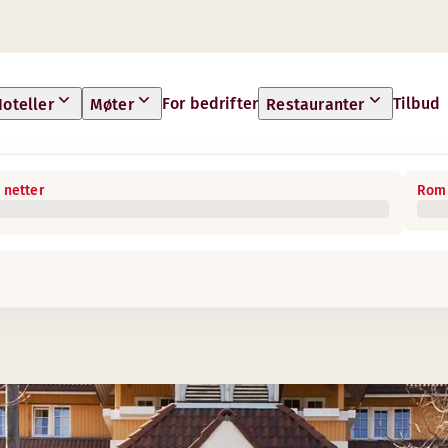
For bedrifter
Tilbud
oteller
Møter
Restauranter
 netter
Rom 