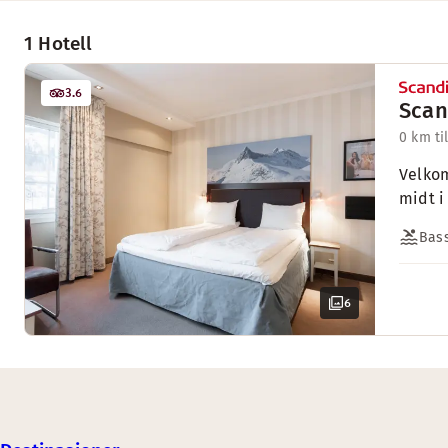
1 Hotell
3.6
Scan
0 km ti
Velkom
midt i
Bas
6