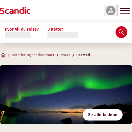
Hvor vil du reise?
0 netter
Hoteller og destinasjoner
Norge
Harstad
Se alle bildene