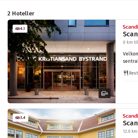
2 Hoteller
4.1
Scan
0 km ti
Velkom
sentra
Rest
6
3.4
Scan
12.6 km