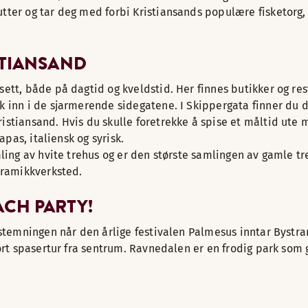
tter og tar deg med forbi Kristiansands populære fisketorg
STIANSAND
ett, både på dagtid og kveldstid. Her finnes butikker og rest
k inn i de sjarmerende sidegatene. I Skippergata finner du
stiansand. Hvis du skulle foretrekke å spise et måltid ute m
apas, italiensk og syrisk.
mling av hvite trehus og er den største samlingen av gamle t
eramikkverksted.
ACH PARTY!
 stemningen når den årlige festivalen Palmesus inntar Bystra
 kort spasertur fra sentrum. Ravnedalen er en frodig park so