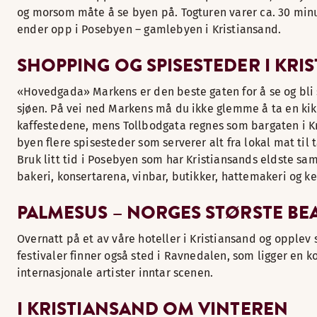
og morsom måte å se byen på. Togturen varer ca. 30 minu
ender opp i Posebyen – gamlebyen i Kristiansand.
SHOPPING OG SPISESTEDER I KRI
«Hovedgada» Markens er den beste gaten for å se og bli s
sjøen. På vei ned Markens må du ikke glemme å ta en kik
kaffestedene, mens Tollbodgata regnes som bargaten i Kri
byen flere spisesteder som serverer alt fra lokal mat til t
Bruk litt tid i Posebyen som har Kristiansands eldste sa
bakeri, konsertarena, vinbar, butikker, hattemakeri og k
PALMESUS – NORGES STØRSTE BE
Overnatt på et av våre hoteller i Kristiansand og opplev
festivaler finner også sted i Ravnedalen, som ligger en
internasjonale artister inntar scenen.
I KRISTIANSAND OM VINTEREN