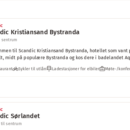
dic Kristiansand Bystranda
l sentrum
men til Scandic Kristiansand Bystranda, hotellet som vant pr
lt, midt på populære Bystranda og kos dere i badelandet Aq
aurant
Sykler til utlån
Ladestasjoner for elbiler
Møte-/konfer
dic Sørlandet
 til sentrum