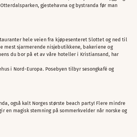
, Otterdalsparken, gjestehavna og bystranda før man
auranter hele veien fra kjøpesenteret Slottet og ned til
 de mest sjarmerende nisjebutikkene, bakeriene og
ens du bor på et av våre hoteller i Kristiansand, har
rehus i Nord-Europa. Posebyen tilbyr sesongkafé og
nda, også kalt Norges største beach party! Flere mindre
m gir en magisk stemning på sommerkvelder når norske og