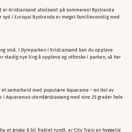
t er Kristiansand utvilsomt på sommeren! Bystranda
ger syd i Europa! Bystranda er meget familievennlig med
re og små. I Dyreparken i Kristiansand kan du oppleve
 stadig nye ting å oppleve og utforske i parken, så her
 har et samarbeid med populære Aquarama – en del av
se i Aquaramas utendørsbasseng med sine 25 grader hele
 et ønske å bli fraktet rundt, er City Train en hyggelig