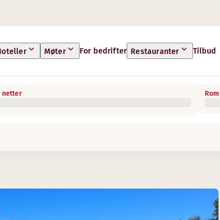
For bedrifter
Tilbud
oteller
Møter
Restauranter
 netter
Rom 