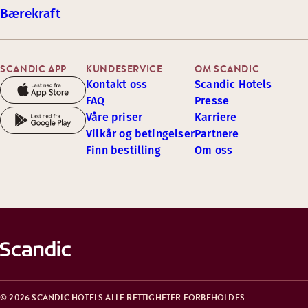
Bærekraft
SCANDIC APP
KUNDESERVICE
OM SCANDIC
Kontakt oss
Scandic Hotels
FAQ
Presse
Våre priser
Karriere
Vilkår og betingelser
Partnere
Finn bestilling
Om oss
© 2026 SCANDIC HOTELS ALLE RETTIGHETER FORBEHOLDES