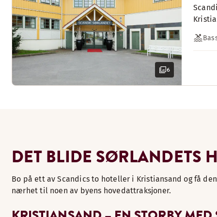
Scandi
Kristi
Bas
6
DET BLIDE SØRLANDETS 
Bo på ett av Scandics to hoteller i Kristiansand og få d
nærhet til noen av byens hovedattraksjoner.
KRISTIANSAND – EN STORBY MED