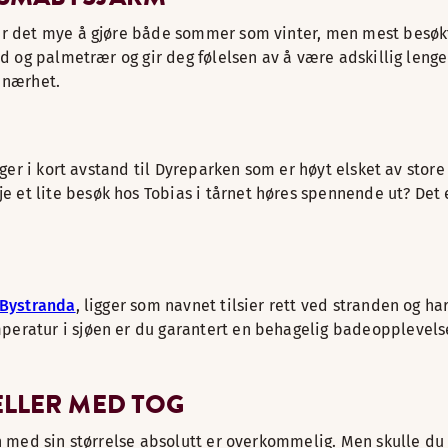
 er det mye å gjøre både sommer som vinter, men mest besøk
and og palmetrær og gir deg følelsen av å være adskillig len
r nærhet.
igger i kort avstand til Dyreparken som er høyt elsket av sto
t lite besøk hos Tobias i tårnet høres spennende ut? Det er
 Bystranda
, ligger som navnet tilsier rett ved stranden og
peratur i sjøen er du garantert en behagelig badeopplevel
ELLER MED TOG
n med sin størrelse absolutt er overkommelig. Men skulle du ha