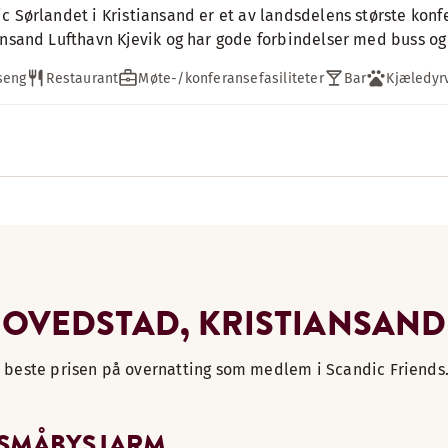
c Sørlandet i Kristiansand er et av landsdelens største konfe
ansand Lufthavn Kjevik og har gode forbindelser med buss og
seng
Restaurant
Møte-/konferansefasiliteter
Bar
Kjæledyr
HOVEDSTAD, KRISTIANSAND
en beste prisen på overnatting som medlem i Scandic Friends.
 SMÅBYSJARM