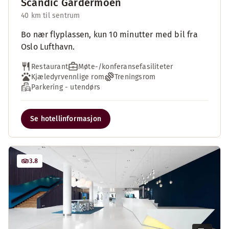
Scandic Gardermoen
40 km til sentrum
Bo nær flyplassen, kun 10 minutter med bil fra
Oslo Lufthavn.
Restaurant
Møte-/konferansefasiliteter
Kjæledyrvennlige rom
Treningsrom
Parkering - utendørs
Se hotellinformasjon
3.8