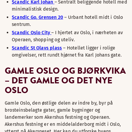
Scandic Karl Johan
– Sentralt beliggende hotell med
minimalistisk design.
Scandic Go, Grensen 20
– Urbant hotell midt i Oslo
sentrum.
Scandic Oslo City
– I hjertet av Oslo, i nærheten av
Operaen, shopping og uteliv.
Scandic St Olavs plass
– Hotellet ligger i rolige
omgivelser, rett rundt hjørnet fra Karl Johans gate.
GAMLE OSLO OG BJØRKVIKA
– DET GAMLE OG DET NYE
OSLO
Gamle Oslo, den østlige delen av indre by, byr på
brosteinsbelagte gater, gamle bygninger og
landemerker som Akershus festning og Operaen.
Akershus festning er en middelalderborg midt i Oslo,
ytterst på Akersneset. Her kan du utforske byens