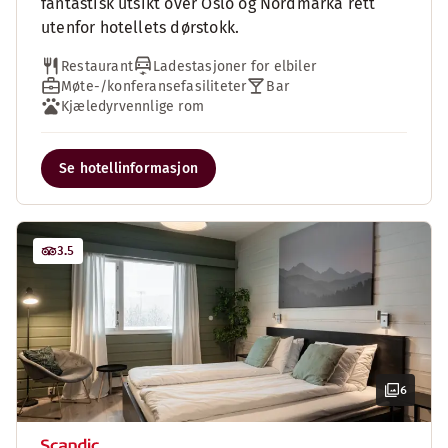
fantastisk utsikt over Oslo og Nordmarka rett
utenfor hotellets dørstokk.
Restaurant
Ladestasjoner for elbiler
Møte-/konferansefasiliteter
Bar
Kjæledyrvennlige rom
Se hotellinformasjon
3.5
6