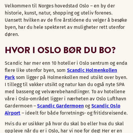
Velkommen til Norges hovedstad Oslo – en by der
historie, kunst, natur, shopping og uteliv forenes.
Uansett hvilken av de fire årstidene du velger å besøke
byen, har du hele spekteret av muligheter rett utenfor
døren.
HVOR I OSLO BØR DU BO?
Scandic har mer enn 10 hoteller i Oslo sentrum og enda
flere like utenfor byen, som
Scandic Holmenkollen
Park
som ligger på Holmenkollen med utsikt over byen.
I tillegg til vakker utsikt og natur kan du også nyte SPA
med basseng og velværebehandlinger. To av hotellene
våre i Oslo-området ligger i nærheten av Oslo Lufthavn
Gardermoen –
Scandic Gardermoen
og
Scandic Oslo
Airport
– ideelt for både forretnings- og fritidsreisende.
Hvis du er usikker på hvor du skal bo eller hva du skal
oppleve når du er i Oslo, har vi noe for deg! Her er en