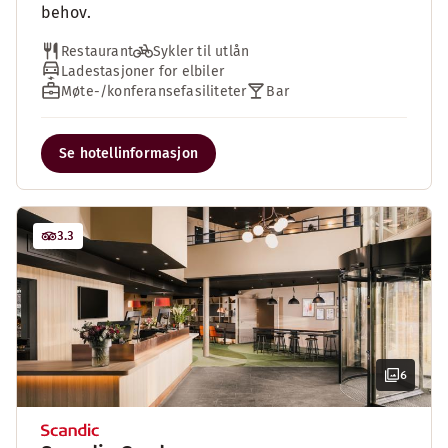
behov.
Restaurant
Sykler til utlån
Ladestasjoner for elbiler
Møte-/konferansefasiliteter
Bar
Se hotellinformasjon
3.3
6