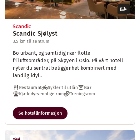
6
Scandic Sjølyst
3.5 km til sentrum
Bo urbant, og samtidig nær flotte
friluftsområder, på Skøyen i Oslo. På vårt hotell
nyter du sentral beliggenhet kombinert med
landlig idyll.
Restaurant
Sykler til utlån
Bar
Kjæledyrvennlige rom
Treningsrom
Se hotellinformasjon
4