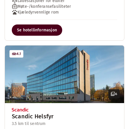
Ladestasjoner for elbiler
Møte-/konferansefasiliteter
Kjæledyrvennlige rom
Se hotellinformasjon
4.1
6
Scandic Helsfyr
3.5 km til sentrum