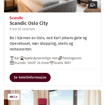
6
Scandic Oslo City
0 km til sentrum
Bo i kjernen av Oslo, ved Karl Johans gate og
Operahuset, nær shopping, uteliv og
restauranter.
Bar
Kjæledyrvennlige rom
Treningsrom
Scandic SHOP 24 timer
Gratis WiFi
Se hotellinformasjon
3.6