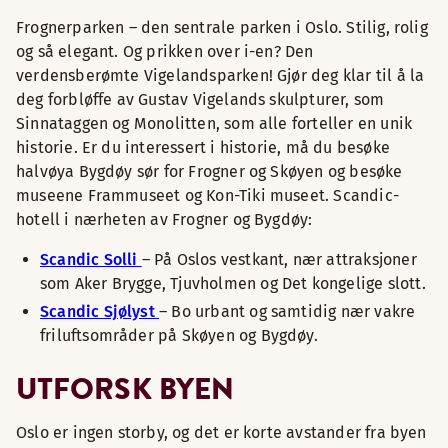
Frognerparken – den sentrale parken i Oslo. Stilig, rolig
og så elegant. Og prikken over i-en? Den
verdensberømte Vigelandsparken! Gjør deg klar til å la
deg forbløffe av Gustav Vigelands skulpturer, som
Sinnataggen og Monolitten, som alle forteller en unik
historie. Er du interessert i historie, må du besøke
halvøya Bygdøy sør for Frogner og Skøyen og besøke
museene Frammuseet og Kon-Tiki museet. Scandic-
hotell i nærheten av Frogner og Bygdøy:
Scandic Solli
– På Oslos vestkant, nær attraksjoner
som Aker Brygge, Tjuvholmen og Det kongelige slott.
Scandic Sjølyst
– Bo urbant og samtidig nær vakre
friluftsområder på Skøyen og Bygdøy.
UTFORSK BYEN
Oslo er ingen storby, og det er korte avstander fra byen