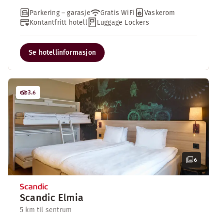
Parkering – garasje
Gratis WiFi
Vaskerom
Kontantfritt hotell
Luggage Lockers
Se hotellinformasjon
3.6
6
Scandic Elmia
5 km til sentrum