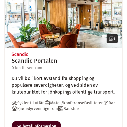
6
Scandic Portalen
0 km til sentrum
Du vil bo i kort avstand fra shopping og
populære severdigheter, og ved siden av
knutepunktet for Jönköpings offentlige transport.
Sykler til utlån
Møte-/konferansefasiliteter
Bar
Kjæledyrvennlige rom
Badstue
Se hotellinformasjon