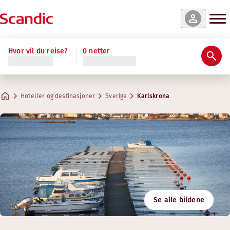
Hvor vil du reise?
0 netter
Hoteller og destinasjoner
Sverige
Karlskrona
Se alle bildene