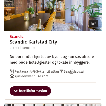
6
Scandic Karlstad City
0 km til sentrum
Du bor midt i hjertet av byen, og kan sosialisere
med både hotellgjester og lokale innbyggere.
Restaurant
Sykler til utlån
Bar
Jacuzzi
Kjæledyrvennlige rom
Se hotellinformasjon