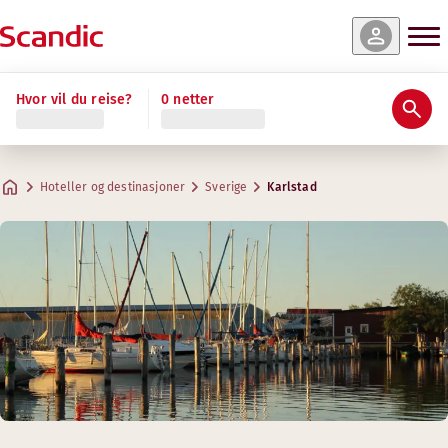
Hvor vil du reise?
0 netter
Hoteller og destinasjoner
Sverige
Karlstad