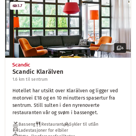
3.7
6
Scandic Klarälven
1.6 km til sentrum
Hotellet har utsikt over Klarälven og ligger ved
motorvei E18 og en 10 minutters spasertur fra
sentrum. Still sulten i den nyrenoverte
restauranten vår og svøm i bassenget.
Basseng
Restaurant
Sykler til utlån
Ladestasjoner for elbiler