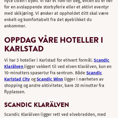
nyte tiden i byen. Vi har et rom for deg, enten du er her
for en avslappende storbyferie eller et aktivt eventyr
med skikjøring. Vi ønsker at oppholdet ditt skal være
enkelt og komfortabelt fra det øyeblikket du
ankommer.
OPPDAG VÅRE HOTELLER I
KARLSTAD
Vi har 3 hoteller i Karlstad for ethvert formål.
Scandic
Klarälven
ligger vakkert til ved elven Klarälven, kun en
10-minutters spasertur fra sentrum. Både
Scandic
Karlstad City
og
Scandic Winn
ligger i nærheten av
shopping og andre aktiviteter, bare 20 minutter fra
flyplassen.
SCANDIC KLARÄLVEN
Scandic Klarälven ligger rett ved elvebredden, med