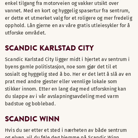
enkel tilgang fra motorveien og vakker utsikt over
vannet. Med en kort og hyggelig spasertur fra sentrum,
er dette et utmerket valg for et roligere og mer fredelig
opphold. Lån gjerne en av våre gratis utleiesykler for å
utforske området.
SCANDIC KARLSTAD CITY
Scandic Karlstad City ligger midt i hjertet av sentrum i
byens gamle politistasjon, noe som gjør det til et
sosialt og hyggelig sted å bo. Her er det lett å slå av en
prat med andre gjester eller vennlige lokale som
stikker innom. Etter en lang dag med utforskning kan
du slappe av i vår avslapningsavdeling med varm
badstue og boblebad.
SCANDIC WINN
Hvis du ser etter et sted i nærheten av både sentrum
og elven, vil du føle deg hjemme på Scandic Winn.