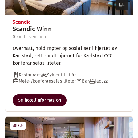
6
Scandic Winn
0 km til sentrum
Overnatt, hold møter og sosialiser i hjertet av
Karlstad, rett rundt hjørnet for Karlstad CCC
konferansefasiliteter.
Restaurant
Sykler til utlån
Møte-/konferansefasiliteter
Bar
Jacuzzi
Se hotellinformasjon
3.9